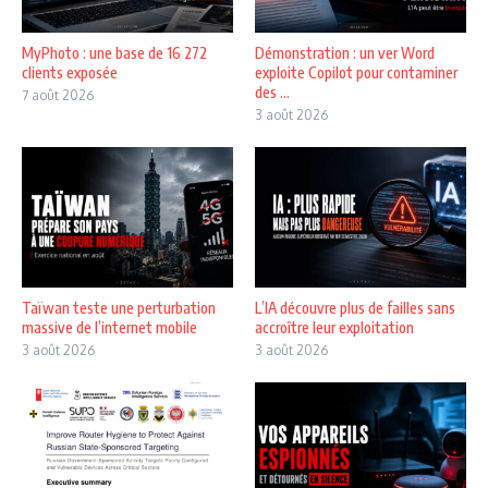
MyPhoto : une base de 16 272
Démonstration : un ver Word
clients exposée
exploite Copilot pour contaminer
des ...
7 août 2026
3 août 2026
Taïwan teste une perturbation
L’IA découvre plus de failles sans
massive de l’internet mobile
accroître leur exploitation
3 août 2026
3 août 2026