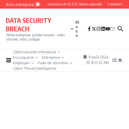
Aller au contenu
Actu entreprise
MyPhoto : une base de 16 272 clients exposée
Comment devenir 
DATA SECURITY
M
e
BREACH
n
u
Petites entreprises, grandes menaces : restez
informés, restez protégés
Cybersécurité entreprise
9 août 2026
Escroquerie
Entreprise
8:17:23 AM
Employés
Fuite de données
Cyber Threat Intelligence