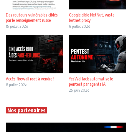
Des routeurs vulnérables ciblés
Google cible NetNut, vaste
par le renseignement russe
botnet proxy
15 juillet 2026
8 juillet 2026
Accès firewall root à vendre !
YesWeHack automatise le
pentest par agents IA
8 juillet 2026
25 juin 2026
Nos partenaires