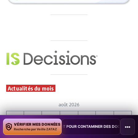
Actualités du mois
août 2026
L
M
M
J
V
S
D
VÉRIFIER MES DONNÉES
•••
COPILOT POUR CONTAMINER DES DOCUMENTS
•
TAÏWAN TESTE UNE 
Recherche par Veille ZATAZ
1
2