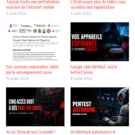
Taïwan teste une perturbation
L’IA découvre plus de failles sans
massive de l’internet mobile
accroître leur exploitation
3 août 2026
3 août 2026
Des routeurs vulnérables ciblés
Google cible NetNut, vaste
par le renseignement russe
botnet proxy
15 juillet 2026
8 juillet 2026
Accès firewall root à vendre !
YesWeHack automatise le