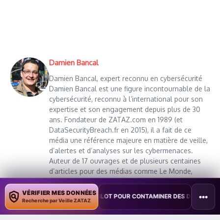
Damien Bancal
Damien Bancal, expert reconnu en cybersécurité
Damien Bancal est une figure incontournable de la
cybersécurité, reconnu à l’international pour son
expertise et son engagement depuis plus de 30
ans. Fondateur de ZATAZ.com en 1989 (et
DataSecurityBreach.fr en 2015), il a fait de ce
média une référence majeure en matière de veille,
d’alertes et d’analyses sur les cybermenaces.
Auteur de 17 ouvrages et de plusieurs centaines
d’articles pour des médias comme Le Monde,
France Info ou 01net, il vulgarise les enjeux du
piratage informatique et de la protection des
VÉRIFIER MES DONNÉES
•••
XPLOITE COPILOT POUR CONTAMINER DES DOCUMENTS
•
TAÏWAN T
Recherche par Veille ZATAZ
données personnelles. Lauréat du prix spécial du
livre au FIC/InCyber 2022, finaliste du premier CTF