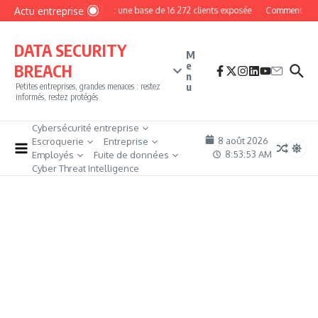
Aller au contenu
Actu entreprise
MyPhoto : une base de 16 272 clients exposée
Comment devenir
DATA SECURITY
M
e
BREACH
n
u
Petites entreprises, grandes menaces : restez
informés, restez protégés
Cybersécurité entreprise
8 août 2026
Escroquerie
Entreprise
8:53:54 AM
Employés
Fuite de données
Cyber Threat Intelligence