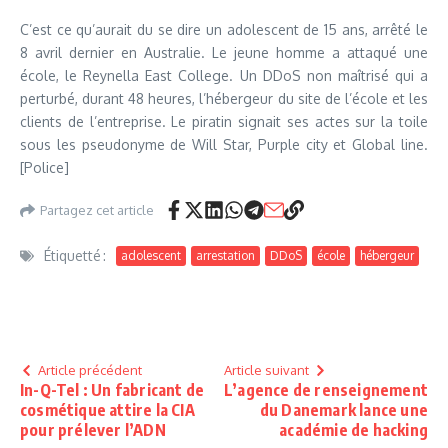
C’est ce qu’aurait du se dire un adolescent de 15 ans, arrêté le
8 avril dernier en Australie. Le jeune homme a attaqué une
école, le Reynella East College. Un DDoS non maîtrisé qui a
perturbé, durant 48 heures, l’hébergeur du site de l’école et les
clients de l’entreprise. Le piratin signait ses actes sur la toile
sous les pseudonyme de Will Star, Purple city et Global line.
[Police]
Partagez cet article
Étiquetté :
adolescent
arrestation
DDoS
école
hébergeur
Article précédent
Article suivant
In-Q-Tel : Un fabricant de
L’agence de renseignement
cosmétique attire la CIA
du Danemark lance une
pour prélever l’ADN
académie de hacking