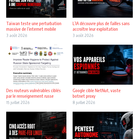
Taïwan teste une perturbation
L’IA découvre plus de failles sans
massive de l’internet mobile
accroître leur exploitation
3 août 2026
3 août 2026
Des routeurs vulnérables ciblés
Google cible NetNut, vaste
par le renseignement russe
botnet proxy
15 juillet 2026
8 juillet 2026