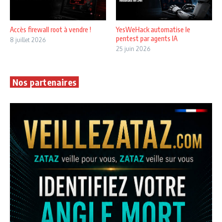
Accès firewall root à vendre !
YesWeHack automatise le
pentest par agents IA
8 juillet 2026
25 juin 2026
Nos partenaires