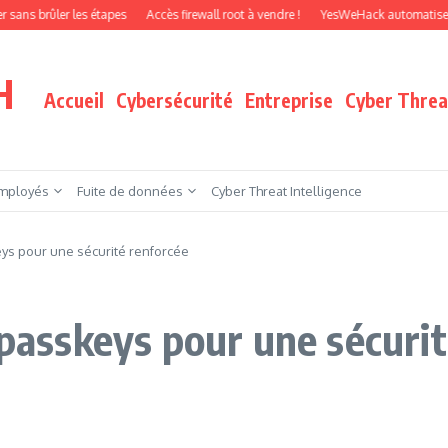
ûler les étapes
Accès firewall root à vendre !
YesWeHack automatise le pentes
H
Accueil
Cybersécurité
Entreprise
Cyber Threat
mployés
Fuite de données
Cyber Threat Intelligence
eys pour une sécurité renforcée
 passkeys pour une sécuri