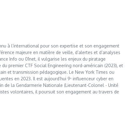
nnu à l’international pour son expertise et son engagement
érence majeure en matière de veille, d’alertes et d’analyses
e Info ou 01net, il vulgarise les enjeux du piratage
te du premier CTF Social Engineering nord-américain (2023), et
errain et transmission pédagogique. Le New York Times ou
entes en 2023. Il est aujourd’hui 9ᵉ influenceur cyber en
 sein de la Gendarmerie Nationale (Lieutenant-Colonel - Unité
istes volontaires, il poursuit son engagement au travers de