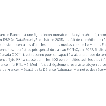
mien Bancal est une figure incontournable de la cybersécurité, reco
989 (et DataSecurityBreach.fr en 2015), il a fait de ce média une réf
 plusieurs centaines d’articles pour des médias comme Le Monde, Franc
nnelles. Lauréat du prix spécial du livre au FIC/InCyber 2022, finalis
anada (2024), il est reconnu pour sa capacité à allier pratique du t
nce Tyto PR l’a classé parmi les 500 personnalités tech les plus influ
France Info, RTL, M6, Medi1...), il est également réserviste citoyen au
s-de-France). Médaillé de la Défense Nationale (Marine) et des réserv