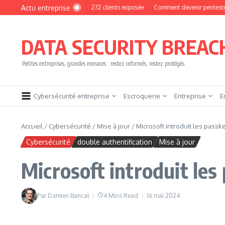
Aller au contenu
Actu entreprise
MyPhoto : une base de 16 272 clients exposée
Comment devenir pentester sans br
DATA SECURITY BREAC
Petites entreprises, grandes menaces : restez informés, restez protégés
Cybersécurité entreprise
Escroquerie
Entreprise
E
Accueil
/
Cybersécurité
/
Mise à jour
/
Microsoft introduit les passk
Cybersécurité
double authentification
Mise à jour
Microsoft introduit les
Par
Damien Bancal
4 Mins Read
16 mai 2024