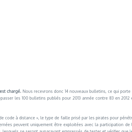
est chargé.
Nous recevrons donc 14 nouveaux bulletins, ce qui porte à
sser les 100 bulletins publiés pour 2013 année contre 83 en 2012 et
 de code à distance », le type de faille prisé par les pirates pour pénét
ncernées peuvent uniquement être exploitées avec la participation de l
rs, lesquels se seront auparavant empressés de tester et vérifier que