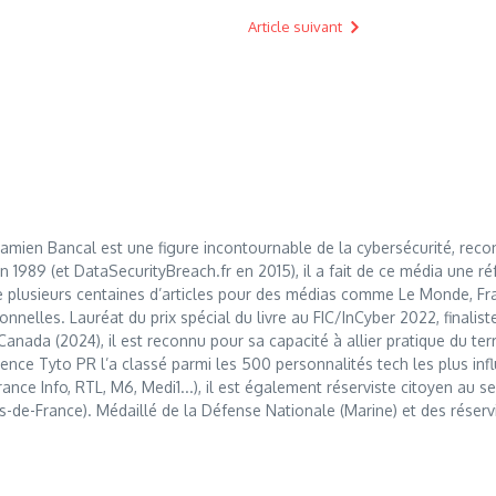
Article suivant
mien Bancal est une figure incontournable de la cybersécurité, reco
989 (et DataSecurityBreach.fr en 2015), il a fait de ce média une réf
 plusieurs centaines d’articles pour des médias comme Le Monde, Franc
nnelles. Lauréat du prix spécial du livre au FIC/InCyber 2022, finalis
anada (2024), il est reconnu pour sa capacité à allier pratique du t
nce Tyto PR l’a classé parmi les 500 personnalités tech les plus influ
France Info, RTL, M6, Medi1...), il est également réserviste citoyen au
s-de-France). Médaillé de la Défense Nationale (Marine) et des réserv