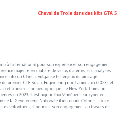
Cheval de Troie dans des kits GTA 5
nnu à l’international pour son expertise et son engagement
érence majeure en matière de veille, d’alertes et d’analyses
e Info ou 01net, il vulgarise les enjeux du piratage
te du premier CTF Social Engineering nord-américain (2023), et
errain et transmission pédagogique. Le New York Times ou
entes en 2023. Il est aujourd’hui 9ᵉ influenceur cyber en
 sein de la Gendarmerie Nationale (Lieutenant-Colonel - Unité
istes volontaires, il poursuit son engagement au travers de