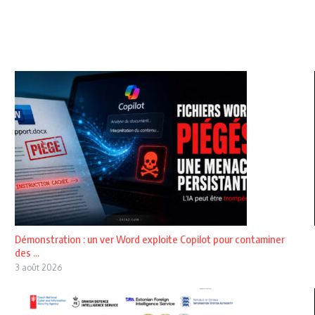
Démonstration : un ver Word exploite Copilot pour contaminer
des ...
3 août 2026