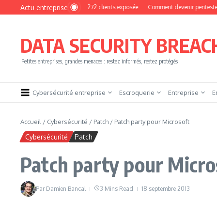
Aller au contenu
Actu entreprise
yPhoto : une base de 16 272 clients exposée
Comment devenir pentester sans brû
DATA SECURITY BREAC
Petites entreprises, grandes menaces : restez informés, restez protégés
Cybersécurité entreprise
Escroquerie
Entreprise
E
Accueil
/
Cybersécurité
/
Patch
/
Patch party pour Microsoft
Cybersécurité
Patch
Patch party pour Micro
Par
Damien Bancal
3 Mins Read
18 septembre 2013