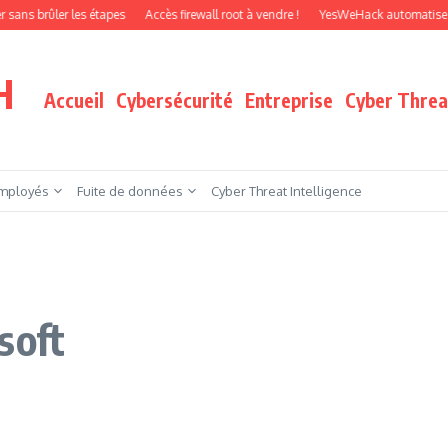
ler les étapes
Accès firewall root à vendre !
YesWeHack automatise le pentes
H
Accueil
Cybersécurité
Entreprise
Cyber Threat
mployés
Fuite de données
Cyber Threat Intelligence
soft