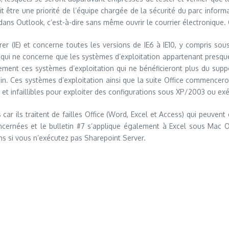
ait être une priorité de l’équipe chargée de la sécurité du parc inform
dans Outlook, c’est-à-dire sans même ouvrir le courrier électronique.
orer (IE) et concerne toutes les versions de IE6 à IE10, y compris s
ais qui ne concerne que les systèmes d’exploitation appartenant pres
ment ces systèmes d’exploitation qui ne bénéficieront plus du supp
ain. Ces systèmes d’exploitation ainsi que la suite Office commenceron
er et infaillibles pour exploiter des configurations sous XP/2003 ou ex
s car ils traitent de failles Office (Word, Excel et Access) qui peuve
ncernées et le bulletin #7 s’applique également à Excel sous Mac OS
ins si vous n’exécutez pas Sharepoint Server.