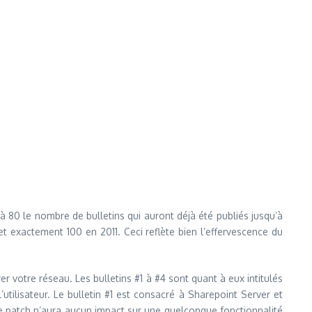
 80 le nombre de bulletins qui auront déjà été publiés jusqu’à
 exactement 100 en 2011. Ceci reflète bien l’effervescence du
rer votre réseau. Les bulletins #1 à #4 sont quant à eux intitulés
’utilisateur. Le bulletin #1 est consacré à Sharepoint Server et
 le patch n’aura aucun impact sur une quelconque fonctionnalité