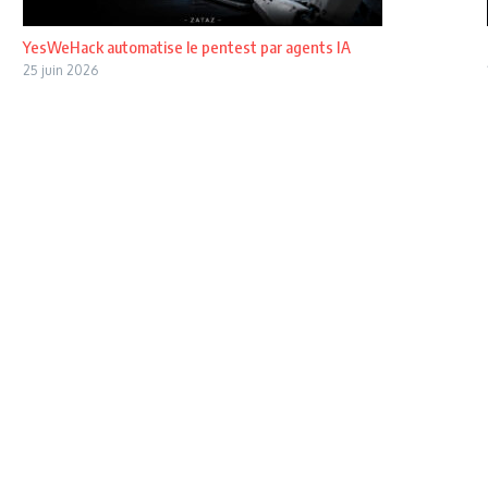
YesWeHack automatise le pentest par agents IA
25 juin 2026