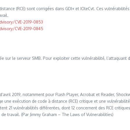
istance (RCE) sont corrigées dans GDI+ et IOleCvt. Ces vulnérabilités n
vail.
advisory/CVE-2019-0853
advisory/CVE-2019-0845
igée sur le serveur SMB. Pour exploiter cette vulnérabilité, l’attaquant
d’avril 2019, notamment pour Flash Player, Acrobat et Reader, Shock
 une exécution de code à distance (RCE) critique et une vulnérabilit
tent 21 vulnérabilités différentes, dont 12 concernent des RCE critiq
 de travail. (Par Jimmy Graham – The Laws of Vulnerabilities)