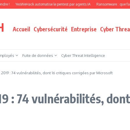
YesWeHack automatise le pentest par agents IA
Ransomware : que faire quand v
H
Accueil
Cybersécurité
Entreprise
Cyber Threat
mployés
Fuite de données
Cyber Threat Intelligence
 2019 : 74 vulnérabilités, dont 16 critiques corrigées par Microsoft
9 : 74 vulnérabilités, dont