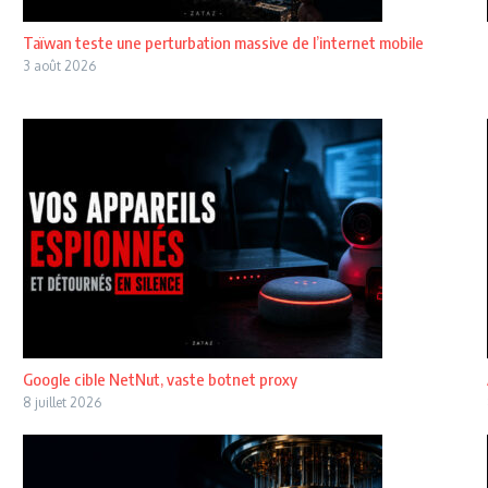
Taïwan teste une perturbation massive de l’internet mobile
3 août 2026
Google cible NetNut, vaste botnet proxy
8 juillet 2026