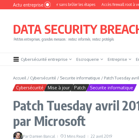
Aller au contenu
Actu entreprise
omment devenir pentester sans brûler les étapes
Accès firewall root à vendre !
DATA SECURITY BREAC
Petites entreprises, grandes menaces : restez informés, restez protégés
Cybersécurité entreprise
Escroquerie
Entreprise
E
Accueil
/
Cybersécurité
/
Securite informatique
/
Patch Tuesday avril
Cybersécurité
Mise à jour
Patch
Securite informatique
Patch Tuesday avril 201
par Microsoft
Par
Damien Bancal
3 Mins Read
22 avril 2019