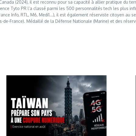
anada (2024), il est reconnu pour sa capacité à allier pratique du t
nce Tyto PR l’a classé parmi les 500 personnalités tech les plus influ
France Info, RTL, M6, Medi1...), il est également réserviste citoyen au
s-de-France). Médaillé de la Défense Nationale (Marine) et des réserv