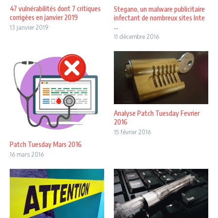
47 vulnérabilités dont 7 critiques
Stegano, un malware publicitaire
corrigées en janvier 2019
infectant de nombreux sites Inte
...
13 janvier 2019
11 décembre 2016
Analyse Patch Tuesday Fevrier
2016
15 février 2016
Patch Tuesday Mars 2016
16 mars 2016