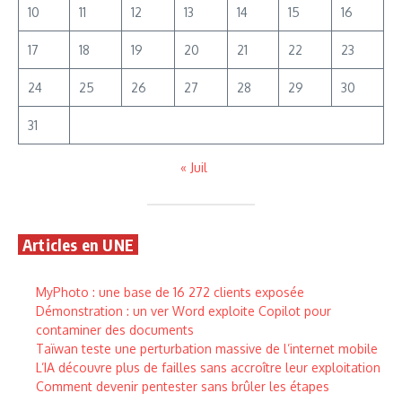
10
11
12
13
14
15
16
17
18
19
20
21
22
23
24
25
26
27
28
29
30
31
« Juil
Articles en UNE
MyPhoto : une base de 16 272 clients exposée
Démonstration : un ver Word exploite Copilot pour
contaminer des documents
Taïwan teste une perturbation massive de l’internet mobile
L’IA découvre plus de failles sans accroître leur exploitation
Comment devenir pentester sans brûler les étapes