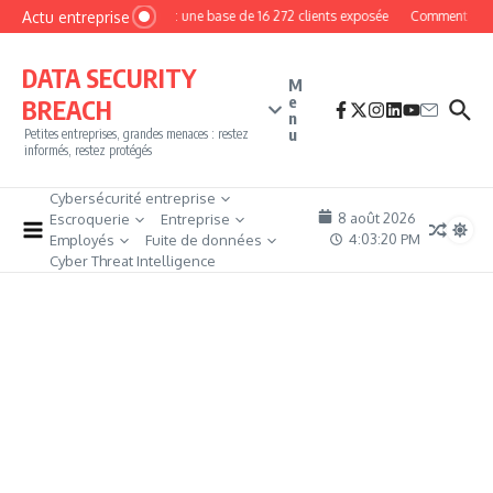
Aller au contenu
Actu entreprise
MyPhoto : une base de 16 272 clients exposée
Comment devenir 
DATA SECURITY
M
e
BREACH
n
u
Petites entreprises, grandes menaces : restez
informés, restez protégés
Cybersécurité entreprise
8 août 2026
Escroquerie
Entreprise
4:03:21 PM
Employés
Fuite de données
Cyber Threat Intelligence