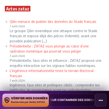
Actus zataz
Qilin menace de publier des données du Stade français
7 août 2026
Le groupe Qilin revendique une attaque contre le Stade
français et expose déjà des pièces d’identité, avant une
possible publication […]
Présidentielle : ZATAZ vous plonge au cœur d’une
opération numérique qui pourrait vous piéger
7 août 2026
Présidentielle, faux sites et influence : ZATAZ propose une
enquête interactive sur les signaux faibles numériques.
L’ingérence informationnelle teste le terrain électoral
français
7 août 2026
Ingérence, faux sites et politiques ciblés : comprendre les
méthodes de manipulation avant les présidentielles.
Commerce pirate : un cybercriminel vend des dizaines de
VÉRIFIER MES DONNÉES
•••
OT POUR CONTAMINER DES DOCUMENTS
•
TAÏWAN TESTE UNE PERTU
téraoctets de données
Recherche par Veille ZATAZ
7 août 2026