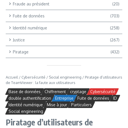
Fraude au président
(20)
Fuite de données
(703)
Identité numérique
(258)
Justice
(267)
Piratage
(432)
Accueil
/
Cybersécurité
/
Social engineering
/
Piratage d’utilisateurs
de TeamViewer : la faute aux utilisateurs
Base de données
Chiffrement
cryptage
Cybersécurité
double authentification
Entreprise
Fuite de données
ID
Identité numérique
Mise à jour
Particuliers
Social engineering
Piratage d’utilisateurs de