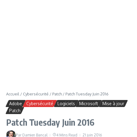
Accueil
/
Cybersécurité
/
Patch
/
Patch Tuesday Juin 2016
Adobe
Cybersécurité
Logiciels
Microsoft
Mise à jour
Patch
Patch Tuesday Juin 2016
Par
Damien Bancal
4 Mins Read
21 juin 2016