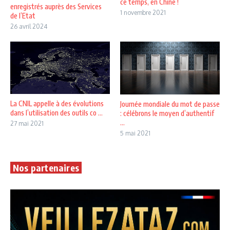
ce temps, en Chine !
enregistrés auprès des Services
1 novembre 2021
de l’Etat
26 avril 2024
La CNIL appelle à des évolutions
Journée mondiale du mot de passe
dans l’utilisation des outils co ...
: célébrons le moyen d’authentif
...
27 mai 2021
5 mai 2021
Nos partenaires