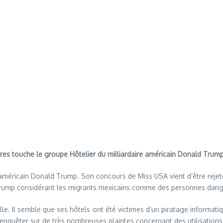
res touche le groupe Hôtelier du milliardaire américain Donald Trump
e américain Donald Trump. Son concours de Miss USA vient d’être reje
d Trump considérant les migrants mexicains comme des personnes dan
lle. Il semble que ses hôtels ont été victimes d’un piratage informati
e enquêter sur de très nombreuses plaintes concernant des utilisations