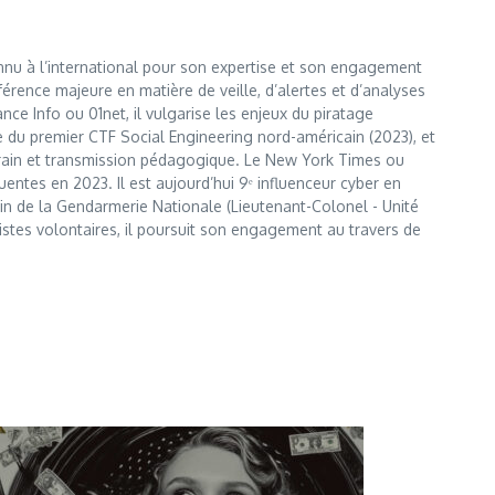
nnu à l’international pour son expertise et son engagement
érence majeure en matière de veille, d’alertes et d’analyses
e Info ou 01net, il vulgarise les enjeux du piratage
te du premier CTF Social Engineering nord-américain (2023), et
errain et transmission pédagogique. Le New York Times ou
entes en 2023. Il est aujourd’hui 9ᵉ influenceur cyber en
 sein de la Gendarmerie Nationale (Lieutenant-Colonel - Unité
istes volontaires, il poursuit son engagement au travers de