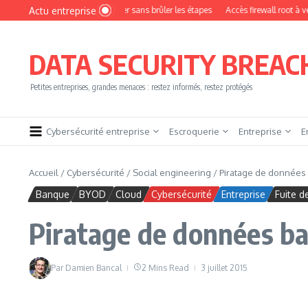
Aller au contenu
Actu entreprise
mment devenir pentester sans brûler les étapes
Accès firewall root à vendre !
DATA SECURITY BREAC
Petites entreprises, grandes menaces : restez informés, restez protégés
Cybersécurité entreprise
Escroquerie
Entreprise
E
Accueil
/
Cybersécurité
/
Social engineering
/
Piratage de données 
Banque
BYOD
Cloud
Cybersécurité
Entreprise
Fuite 
Piratage de données ba
Par
Damien Bancal
2 Mins Read
3 juillet 2015