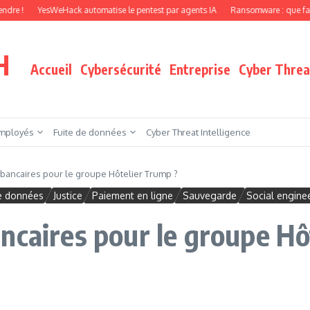
YesWeHack automatise le pentest par agents IA
Ransomware : que faire quand v
H
Accueil
Cybersécurité
Entreprise
Cyber Threat
mployés
Fuite de données
Cyber Threat Intelligence
bancaires pour le groupe Hôtelier Trump ?
de données
Justice
Paiement en ligne
Sauvegarde
Social engine
ncaires pour le groupe Hô