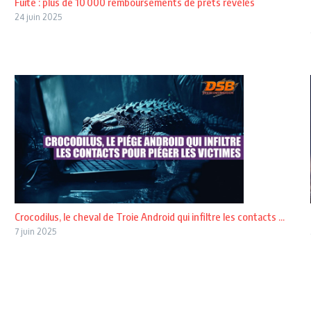
Fuite : plus de 10 000 remboursements de prêts révélés
24 juin 2025
Crocodilus, le cheval de Troie Android qui infiltre les contacts ...
7 juin 2025