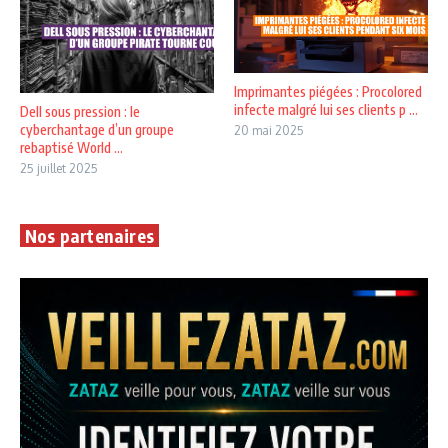
Imprimantes piégées : Procolored
infecte malgré lui ses clients p ...
Dell sous pression : le
cyberchantage d’un groupe
20 mai 2025
rebaptisé World ...
25 juillet 2025
Nos partenaires