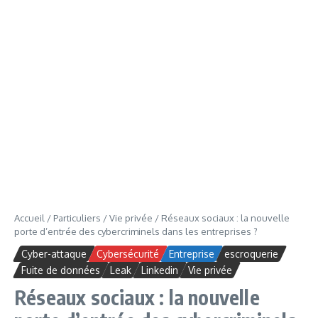
Accueil
/
Particuliers
/
Vie privée
/
Réseaux sociaux : la nouvelle
porte d’entrée des cybercriminels dans les entreprises ?
Cyber-attaque
Cybersécurité
Entreprise
escroquerie
Fuite de données
Leak
Linkedin
Vie privée
Réseaux sociaux : la nouvelle