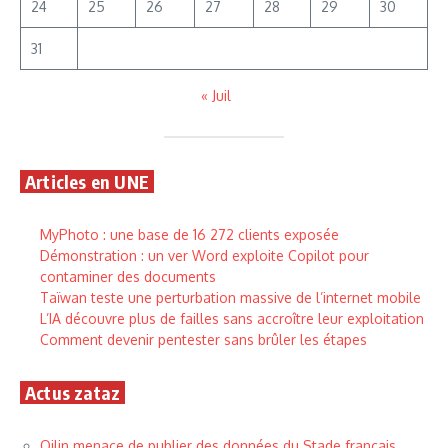
24
25
26
27
28
29
30
31
« Juil
Articles en UNE
MyPhoto : une base de 16 272 clients exposée
Démonstration : un ver Word exploite Copilot pour
contaminer des documents
Taïwan teste une perturbation massive de l’internet mobile
L’IA découvre plus de failles sans accroître leur exploitation
Comment devenir pentester sans brûler les étapes
Actus zataz
Qilin menace de publier des données du Stade français