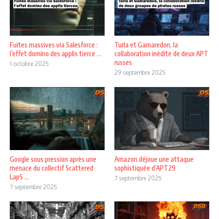
Fuites massives via Salesforce :
Turla et Gamaredon, la
l’effet domino des applis tierce ...
collaboration inédite de deux APT
russes
1 octobre 2025
29 septembre 2025
Google sous pression après une
Amazon déjoue une attaque
menace du collectif Scattered
sophistiquée d’APT29
LapS ...
7 septembre 2025
7 septembre 2025