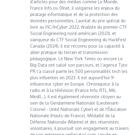
d’articles pour des médias comme Le Monde,
France Info ou 01net, il vulgarise les enjeux du
piratage informatique et de la protection des
données personnelles. Lauréat du prix spécial du
livre au FIC/InCyber 2022, finaliste du premier CTF
Social Engineering nord-américain (2023), et
vainqueur du CTF Social Engineering du HackFest
Canada (2024), il est reconnu pour sa capacité à
allier pratique du terrain et transmission
pédagogique. Le New York Times ou encore Le
Big Data ont salué son parcours, et l’agence Tyto
PR l’a classé parmi les 500 personnalités tech les
plus influentes en 2023. Il est aujourd’hui 9ᵉ
influenceur cyber en Europe. Chroniqueur à la
radio et à la télévision (France Info, RTL, M6,
Medi1...), il est également réserviste citoyen au
sein de la Gendarmerie Nationale (Lieutenant-
Colonel - Unité Nationale Cyber) et de l'Éducation
Nationale (Hauts-de-France). Médaillé de la
Défense Nationale (Marine) et des réservistes
volontaires, il poursuit son engagement au travers
de son entreprise veillezataz.com, lancée en