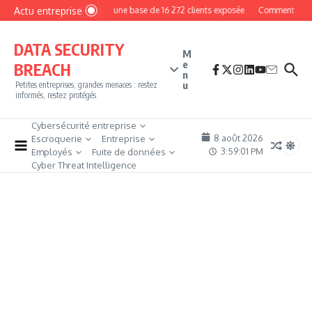
Aller au contenu
Actu entreprise
MyPhoto : une base de 16 272 clients exposée
Comment devenir 
DATA SECURITY
M
e
BREACH
n
u
Petites entreprises, grandes menaces : restez
informés, restez protégés
Cybersécurité entreprise
8 août 2026
Escroquerie
Entreprise
3:59:02 PM
Employés
Fuite de données
Cyber Threat Intelligence