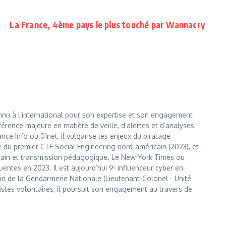
La France, 4ème pays le plus touché par Wannacry
nnu à l’international pour son expertise et son engagement
érence majeure en matière de veille, d’alertes et d’analyses
e Info ou 01net, il vulgarise les enjeux du piratage
te du premier CTF Social Engineering nord-américain (2023), et
errain et transmission pédagogique. Le New York Times ou
entes en 2023. Il est aujourd’hui 9ᵉ influenceur cyber en
 sein de la Gendarmerie Nationale (Lieutenant-Colonel - Unité
istes volontaires, il poursuit son engagement au travers de