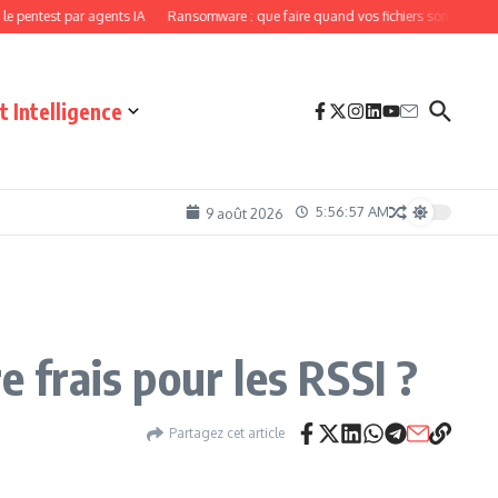
 par agents IA
Ransomware : que faire quand vos fichiers sont chiffrés ?
Les 
 Intelligence
5:56:58 AM
9 août 2026
frais pour les RSSI ?
Partagez cet article