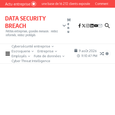
Aller au contenu
Actu entreprise
MyPhoto : une base de 16 272 clients exposée
Comment devenir 
DATA SECURITY
M
e
BREACH
n
u
Petites entreprises, grandes menaces : restez
informés, restez protégés
Cybersécurité entreprise
9 août 2026
Escroquerie
Entreprise
11:10:48 PM
Employés
Fuite de données
Cyber Threat Intelligence