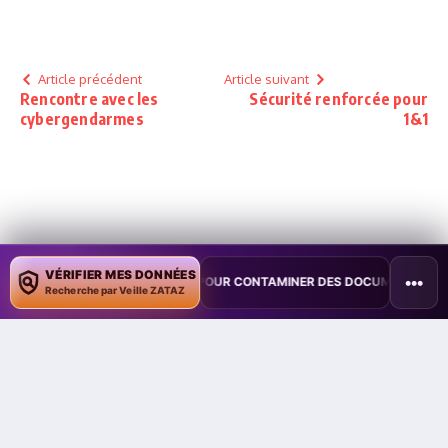
Article précédent
Article suivant
Rencontre avec les
Sécurité renforcée pour
cybergendarmes
1&1
Damien Bancal
VÉRIFIER MES DONNÉES
•••
TE COPILOT POUR CONTAMINER DES DOCUMENTS
•
TAÏWAN TESTE U
Recherche par Veille ZATAZ
Damien Bancal, expert reconnu en cybersécurité
Damien Bancal est une figure incontournable de la
cybersécurité, reconnu à l’international pour son
expertise et son engagement depuis plus de 30
ans. Fondateur de ZATAZ.com en 1989 (et
DataSecurityBreach.fr en 2015), il a fait de ce
média une référence majeure en matière de veille,
d’alertes et d’analyses sur les cybermenaces.