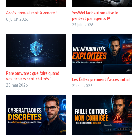
Accès firewall root à vendre !
YesWeHack automatise le
pentest par agents IA
8 juillet 2026
25 juin 2026
Ransomware : que faire quand
vos fichiers sont chiffrés ?
Les failles prennent l’accès initial
28 mai 2026
21 mai 2026