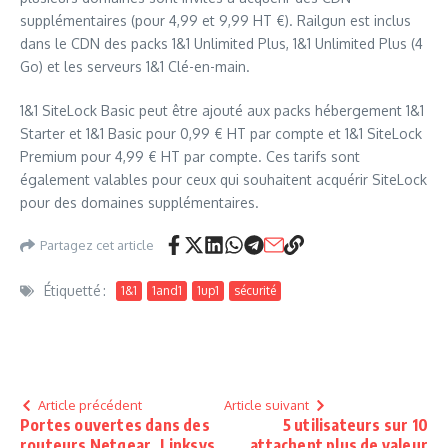
supplémentaires (pour 4,99 et 9,99 HT €). Railgun est inclus
dans le CDN des packs 1&1 Unlimited Plus, 1&1 Unlimited Plus (4
Go) et les serveurs 1&1 Clé-en-main.
1&1 SiteLock Basic peut être ajouté aux packs hébergement 1&1
Starter et 1&1 Basic pour 0,99 € HT par compte et 1&1 SiteLock
Premium pour 4,99 € HT par compte. Ces tarifs sont
également valables pour ceux qui souhaitent acquérir SiteLock
pour des domaines supplémentaires.
Partagez cet article
Étiquetté :
1&1
1and1
1up1
sécurité
Article précédent
Article suivant
Portes ouvertes dans des
5 utilisateurs sur 10
routeurs Netgear, Linksys
attachent plus de valeur