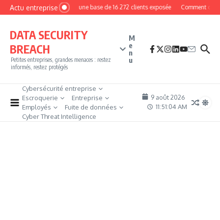
Aller au contenu
Actu entreprise
MyPhoto : une base de 16 272 clients exposée
Comment devenir 
DATA SECURITY
M
e
BREACH
n
u
Petites entreprises, grandes menaces : restez
informés, restez protégés
Cybersécurité entreprise
9 août 2026
Escroquerie
Entreprise
11:51:05 AM
Employés
Fuite de données
Cyber Threat Intelligence