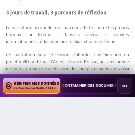
3 jours de travail, 3 parcours de réflexion
Le hackathon autour de trois parcours : lutte contre les propos
haineux sur Internet ; fausses vidéos et troubles
informationnels ; éducation aux médias et au numérique.
Ce hackathon sera l’occasion d’aborder l’amélioration du
projet InVID porté par l’Agence France Presse, qui ambitionne
de fournir un outil de vérification des images et vidéos, et aussi
l’internationalisation de la plateforme Seriously
(www.Seriously.ong), outil de lutte contre les discours de
VÉRIFIER MES DONNÉES
•••
OPILOT POUR CONTAMINER DES DOCUMENTS
•
TAÏWAN TESTE UNE P
Recherche par Veille ZATAZ
haine sur Internet conçu par Renaissance Numérique.
Inscription au hackaton :
https://igf2018-leoff.paris/hackathon
Partagez cet article
Étiquetté :
fake news
Hackathon
Internet Society France