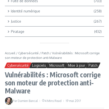
Fuite de données
(703)
Identité numérique
(258)
Justice
(267)
Piratage
(432)
Accueil
/
Cybersécurité
/
Patch
/
Vulnérabilités : Microsoft corrige
son moteur de protection anti-Malware
Cybersécurité
Logiciels
Microsoft
Mise à jour
Patch
Vulnérabilités : Microsoft corrige
son moteur de protection anti-
Malware
Par
Damien Bancal
4 Mins Read
19 mai 2017