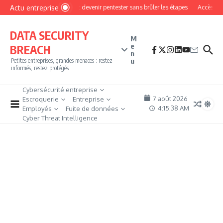
Aller au contenu
Actu entreprise
Comment devenir pentester sans brûler les étapes
Accès firewa
DATA SECURITY
M
e
BREACH
n
u
Petites entreprises, grandes menaces : restez
informés, restez protégés
Cybersécurité entreprise
7 août 2026
Escroquerie
Entreprise
4:15:39 AM
Employés
Fuite de données
Cyber Threat Intelligence