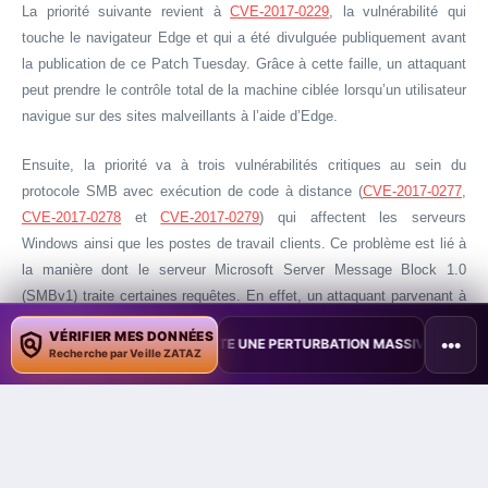
La priorité suivante revient à
CVE-2017-0229
, la vulnérabilité qui
touche le navigateur Edge et qui a été divulguée publiquement avant
la publication de ce Patch Tuesday. Grâce à cette faille, un attaquant
peut prendre le contrôle total de la machine ciblée lorsqu’un utilisateur
navigue sur des sites malveillants à l’aide d’Edge.
Ensuite, la priorité va à trois vulnérabilités critiques au sein du
protocole SMB avec exécution de code à distance (
CVE-2017-0277
,
CVE-2017-0278
et
CVE-2017-0279
) qui affectent les serveurs
Windows ainsi que les postes de travail clients. Ce problème est lié à
la manière dont le serveur Microsoft Server Message Block 1.0
(SMBv1) traite certaines requêtes. En effet, un attaquant parvenant à
exploiter cette vulnérabilité pourrait exécuter du code sur la machine
VÉRIFIER MES DONNÉES
•••
AÏWAN TESTE UNE PERTURBATION MASSIVE DE L’INTERNET MOBILE
•
ciblée. Dans la plupart des cas, pour exploiter cette vulnérabilité, un
Recherche par Veille ZATAZ
attaquant non authentifié enverra un paquet malveillant au serveur
SMBv1.
Microsoft a profité de ce Patch Tuesday pour publier des
mises à jour
pour Microsoft Edge et Internet Explorer 11 pour empêcher le