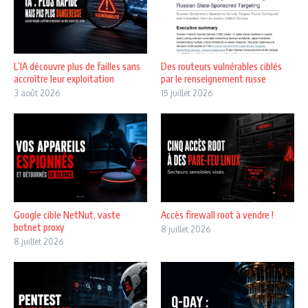
L’IA découvre plus de failles sans
Des routeurs vulnérables ciblés
accroître leur exploitation
par le renseignement russe
3 août 2026
15 juillet 2026
Google cible NetNut, vaste
Accès firewall root à vendre !
botnet proxy
8 juillet 2026
8 juillet 2026