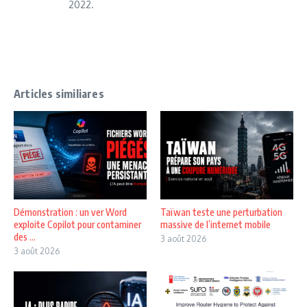
2022.
Articles similiares
Démonstration : un ver Word
Taïwan teste une perturbation
exploite Copilot pour contaminer
massive de l’internet mobile
des ...
3 août 2026
3 août 2026