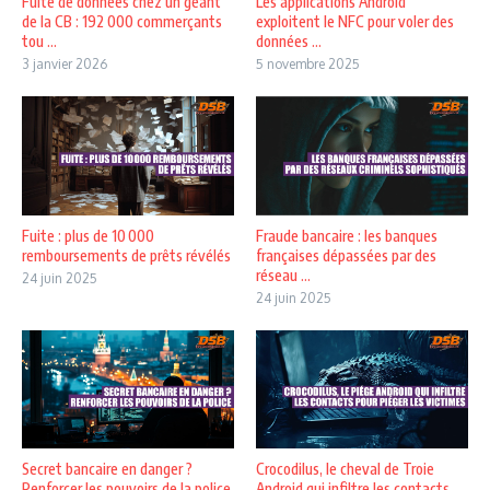
Fuite de données chez un géant
Les applications Android
de la CB : 192 000 commerçants
exploitent le NFC pour voler des
tou ...
données ...
3 janvier 2026
5 novembre 2025
Fuite : plus de 10 000
Fraude bancaire : les banques
remboursements de prêts révélés
françaises dépassées par des
réseau ...
24 juin 2025
24 juin 2025
Secret bancaire en danger ?
Crocodilus, le cheval de Troie
Renforcer les pouvoirs de la police.
Android qui infiltre les contacts ...