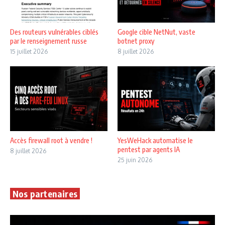
Des routeurs vulnérables ciblés
Google cible NetNut, vaste
par le renseignement russe
botnet proxy
15 juillet 2026
8 juillet 2026
Accès firewall root à vendre !
YesWeHack automatise le
pentest par agents IA
8 juillet 2026
25 juin 2026
Nos partenaires