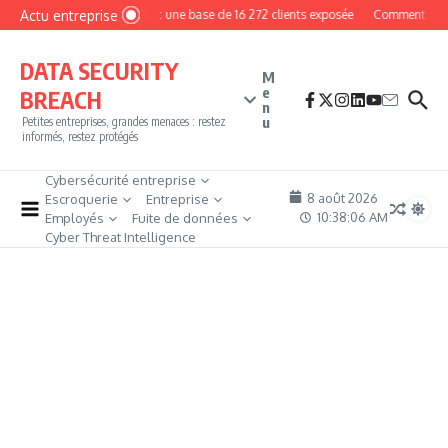
Aller au contenu
Actu entreprise
MyPhoto : une base de 16 272 clients exposée
Comment devenir 
DATA SECURITY
M
e
BREACH
n
u
Petites entreprises, grandes menaces : restez
informés, restez protégés
Cybersécurité entreprise
8 août 2026
Escroquerie
Entreprise
10:38:07 AM
Employés
Fuite de données
Cyber Threat Intelligence