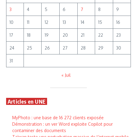
3
4
5
6
7
8
9
10
11
12
13
14
15
16
17
18
19
20
21
22
23
24
25
26
27
28
29
30
31
« Juil
Articles en UNE
MyPhoto : une base de 16 272 clients exposée
Démonstration : un ver Word exploite Copilot pour
contaminer des documents
Taïwan teste une perturbation massive de l’internet mobile