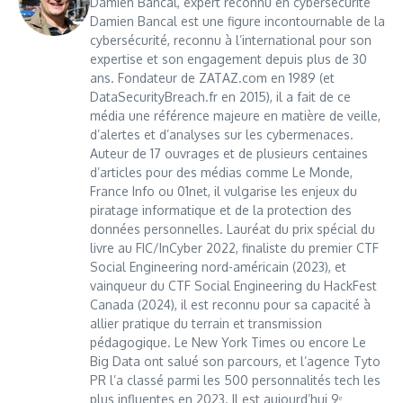
Damien Bancal, expert reconnu en cybersécurité
Damien Bancal est une figure incontournable de la
cybersécurité, reconnu à l’international pour son
expertise et son engagement depuis plus de 30
ans. Fondateur de ZATAZ.com en 1989 (et
DataSecurityBreach.fr en 2015), il a fait de ce
média une référence majeure en matière de veille,
d’alertes et d’analyses sur les cybermenaces.
Auteur de 17 ouvrages et de plusieurs centaines
d’articles pour des médias comme Le Monde,
France Info ou 01net, il vulgarise les enjeux du
piratage informatique et de la protection des
données personnelles. Lauréat du prix spécial du
livre au FIC/InCyber 2022, finaliste du premier CTF
Social Engineering nord-américain (2023), et
vainqueur du CTF Social Engineering du HackFest
Canada (2024), il est reconnu pour sa capacité à
allier pratique du terrain et transmission
pédagogique. Le New York Times ou encore Le
Big Data ont salué son parcours, et l’agence Tyto
PR l’a classé parmi les 500 personnalités tech les
plus influentes en 2023. Il est aujourd’hui 9ᵉ