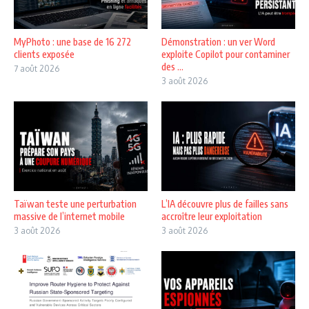
MyPhoto : une base de 16 272
Démonstration : un ver Word
clients exposée
exploite Copilot pour contaminer
des ...
7 août 2026
3 août 2026
Taïwan teste une perturbation
L’IA découvre plus de failles sans
massive de l’internet mobile
accroître leur exploitation
3 août 2026
3 août 2026