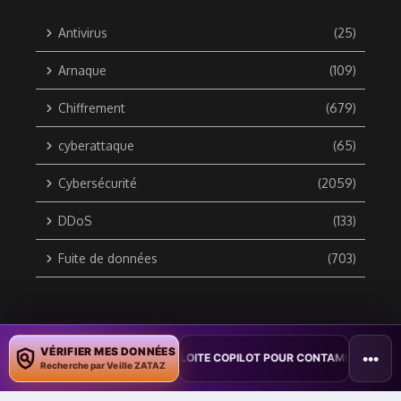
Antivirus
(25)
Arnaque
(109)
Chiffrement
(679)
cyberattaque
(65)
Cybersécurité
(2059)
DDoS
(133)
Fuite de données
(703)
Copyright © 2010 / 2026 DATA SECURITY BREACH - Groupe
VÉRIFIER MES DONNÉES
•••
N : UN VER WORD EXPLOITE COPILOT POUR CONTAMINER DES DOCUMEN
ZATAZ Média
Recherche par Veille ZATAZ