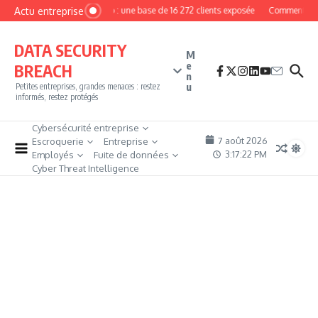
Aller au contenu
Actu entreprise
MyPhoto : une base de 16 272 clients exposée
Comment deven
DATA SECURITY
M
e
BREACH
n
u
Petites entreprises, grandes menaces : restez
informés, restez protégés
Cybersécurité entreprise
7 août 2026
Escroquerie
Entreprise
3:17:23 PM
Employés
Fuite de données
Cyber Threat Intelligence