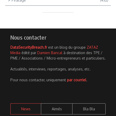
Piratage
(432)
Nous contacter
DataSecurityBreach.fr
est un blog du groupe
ZATAZ
Media
édité par
Damien Bancal
à destination des TPE /
PME / Associations / Micro-entrepreneurs et particuliers.
Actualités, interviews, reportages, analyses, etc.
Pour nous contacter, uniquement
par courriel
.
News
Aimés
Bla Bla