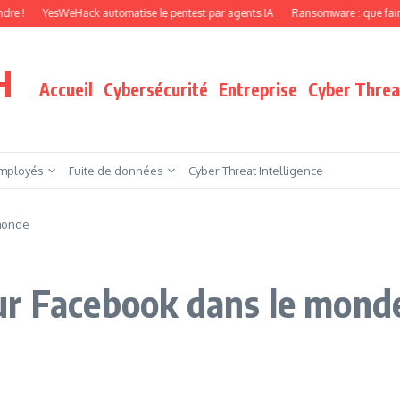
YesWeHack automatise le pentest par agents IA
Ransomware : que faire quand vo
H
Accueil
Cybersécurité
Entreprise
Cyber Threat
mployés
Fuite de données
Cyber Threat Intelligence
monde
ur Facebook dans le mond