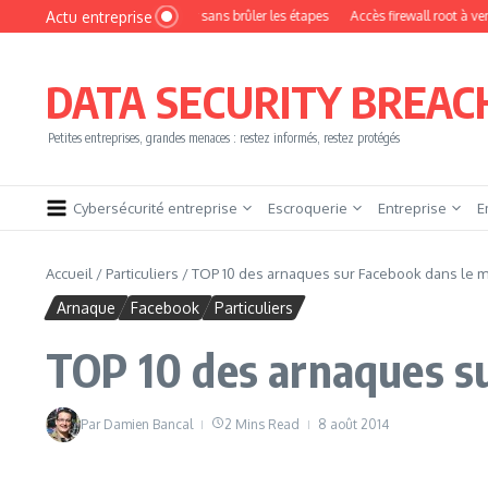
Aller au contenu
Actu entreprise
mment devenir pentester sans brûler les étapes
Accès firewall root à vendre !
DATA SECURITY BREAC
Petites entreprises, grandes menaces : restez informés, restez protégés
Cybersécurité entreprise
Escroquerie
Entreprise
E
Accueil
/
Particuliers
/
TOP 10 des arnaques sur Facebook dans le 
Arnaque
Facebook
Particuliers
TOP 10 des arnaques s
Par
Damien Bancal
2 Mins Read
8 août 2014