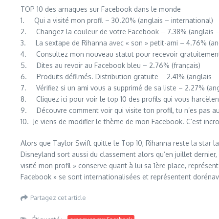
TOP 10 des arnaques sur Facebook dans le monde
1. Qui a visité mon profil – 30.20% (anglais – international)
2. Changez la couleur de votre Facebook – 7.38% (anglais – 
3. La sextape de Rihanna avec « son » petit-ami – 4.76% (angl
4. Consultez mon nouveau statut pour recevoir gratuitement un
5. Dites au revoir au Facebook bleu – 2.76% (français)
6. Produits défilmés. Distribution gratuite – 2.41% (anglais – 
7. Vérifiez si un ami vous a supprimé de sa liste – 2.27% (ang
8. Cliquez ici pour voir le top 10 des profils qui vous harcèlen
9. Découvre comment voir qui visite ton profil, tu n’es pas au
10. Je viens de modifier le thème de mon Facebook. C’est incro
Alors que Taylor Swift quitte le Top 10, Rihanna reste la star 
Disneyland sort aussi du classement alors qu’en juillet dernier, 
visité mon profil » conserve quant à lui sa 1ère place, représ
Facebook » se sont internationalisées et représentent dorénav
Partagez cet article