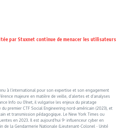
itée par Stuxnet continue de menacer les utilisateurs
nnu à l’international pour son expertise et son engagement
érence majeure en matière de veille, d’alertes et d’analyses
e Info ou 01net, il vulgarise les enjeux du piratage
te du premier CTF Social Engineering nord-américain (2023), et
errain et transmission pédagogique. Le New York Times ou
entes en 2023. Il est aujourd’hui 9ᵉ influenceur cyber en
 sein de la Gendarmerie Nationale (Lieutenant-Colonel - Unité