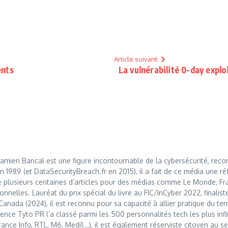
Article suivant
ents
La vulnérabilité 0-day explo
mien Bancal est une figure incontournable de la cybersécurité, reco
989 (et DataSecurityBreach.fr en 2015), il a fait de ce média une réf
 plusieurs centaines d’articles pour des médias comme Le Monde, Franc
nnelles. Lauréat du prix spécial du livre au FIC/InCyber 2022, finalis
anada (2024), il est reconnu pour sa capacité à allier pratique du t
nce Tyto PR l’a classé parmi les 500 personnalités tech les plus influ
France Info, RTL, M6, Medi1...), il est également réserviste citoyen au