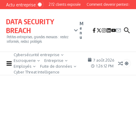
Aller au contenu
Actu entreprise
MyPhoto : une base de 16 272 clients exposée
Comment devenir pentester sans
DATA SECURITY
M
e
BREACH
n
u
Petites entreprises, grandes menaces : restez
informés, restez protégés
Cybersécurité entreprise
7 août 2026
Escroquerie
Entreprise
1:26:13 PM
Employés
Fuite de données
Cyber Threat Intelligence