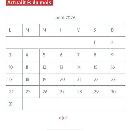
Actualités du mois
Sans publicité
Brèves inédites et utiles
août 2026
RGPD respecté, désinscription en 1 clic
L
M
M
J
V
S
D
1
2
Inscription gratuite
3
4
5
6
7
8
9
Aucune collecte inutile. Pas de bruit. Que du cyber utile.
10
11
12
13
14
15
16
17
18
19
20
21
22
23
24
25
26
27
28
29
30
31
« Juil