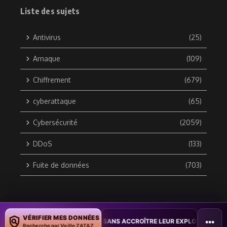
Liste des sujets
Antivirus
(25)
Arnaque
(109)
Chiffrement
(679)
cyberattaque
(65)
Cybersécurité
(2059)
DDoS
(133)
Fuite de données
(703)
Copyright © 2010 / 2026 DATA SECURITY BREACH - Groupe
VÉRIFIER MES DONNÉES
•••
E PLUS DE FAILLES SANS ACCROÎTRE LEUR EXPLOITATION
•
COMMEN
ZATAZ Média
Recherche par Veille ZATAZ