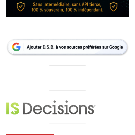
×
NEWSLETTER ZATAZ
Le meilleur de la cybersécurité,
chaque vendredi.
Recevez chaque vendredi midi une sélection claire, utile et
directe : alertes, brèves inédites et signaux faibles du cyber.
100 % gratuite