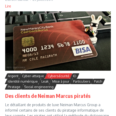
Lire
Argent
Cyber-attaque
Cybersécurité
ID
Identité numérique
Leak
Mise à jour
Particuliers
Patch
Piratage
Social engineering
Des clients de Neiman Marcus piratés
Le détaillant de produits de luxe Neiman Marcus Group a
informé certains de ses clients du piratage informatique de
leur compte. Les pirates ont utilisé la méthode du dictionnaire