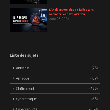
L’IA découvre plus de failles sans
accroître leur exploitation
Août 03, 2026
Liste des sujets
Antivirus
(25)
Arnaque
(109)
Chiffrement
(679)
cyberattaque
(65)
Cybersécurité
(2058)