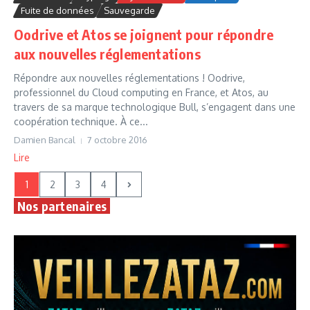
Fuite de données
Sauvegarde
Oodrive et Atos se joignent pour répondre
aux nouvelles réglementations
Répondre aux nouvelles réglementations ! Oodrive,
professionnel du Cloud computing en France, et Atos, au
travers de sa marque technologique Bull, s’engagent dans une
coopération technique. À ce...
Damien Bancal
7 octobre 2016
Lire
1
2
3
4
Nos partenaires