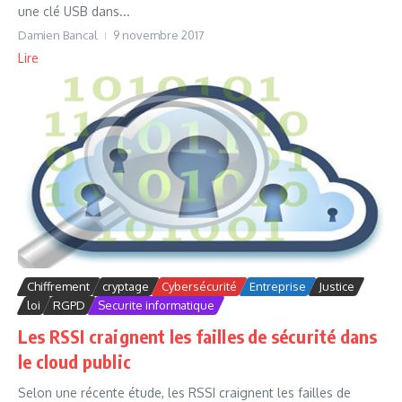
une clé USB dans...
Damien Bancal
9 novembre 2017
Lire
Chiffrement
cryptage
Cybersécurité
Entreprise
Justice
loi
RGPD
Securite informatique
Les RSSI craignent les failles de sécurité dans
le cloud public
Selon une récente étude, les RSSI craignent les failles de