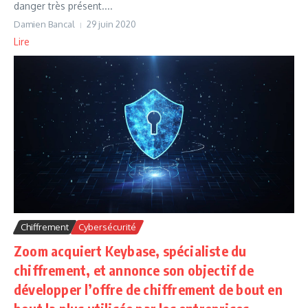
danger très présent....
Damien Bancal
29 juin 2020
Lire
Chiffrement
Cybersécurité
Zoom acquiert Keybase, spécialiste du
chiffrement, et annonce son objectif de
développer l’offre de chiffrement de bout en