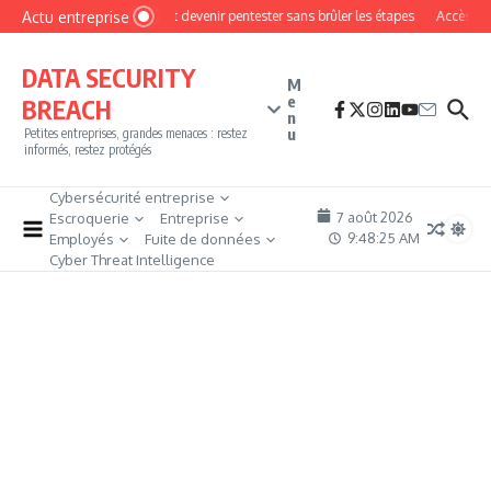
Aller au contenu
Actu entreprise
Comment devenir pentester sans brûler les étapes
Accès firewa
DATA SECURITY
M
e
BREACH
n
u
Petites entreprises, grandes menaces : restez
informés, restez protégés
Cybersécurité entreprise
7 août 2026
Escroquerie
Entreprise
9:48:27 AM
Employés
Fuite de données
Cyber Threat Intelligence