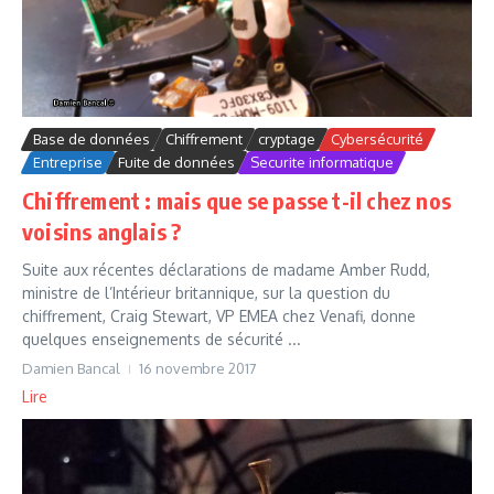
Base de données
Chiffrement
cryptage
Cybersécurité
Entreprise
Fuite de données
Securite informatique
Chiffrement : mais que se passe t-il chez nos
voisins anglais ?
Suite aux récentes déclarations de madame Amber Rudd,
ministre de l’Intérieur britannique, sur la question du
chiffrement, Craig Stewart, VP EMEA chez Venafi, donne
quelques enseignements de sécurité ...
Damien Bancal
16 novembre 2017
Lire