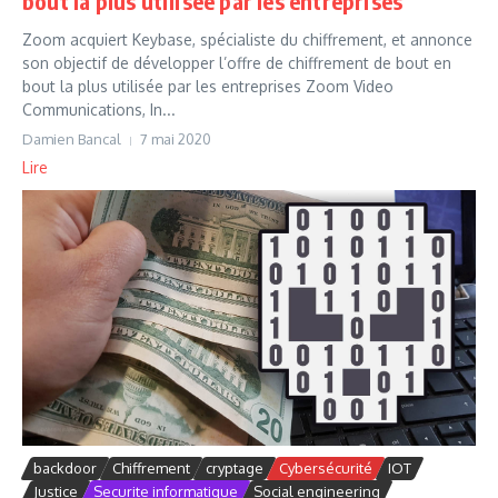
bout la plus utilisée par les entreprises
Zoom acquiert Keybase, spécialiste du chiffrement, et annonce
son objectif de développer l’offre de chiffrement de bout en
bout la plus utilisée par les entreprises Zoom Video
Communications, In...
Damien Bancal
7 mai 2020
Lire
backdoor
Chiffrement
cryptage
Cybersécurité
IOT
Justice
Securite informatique
Social engineering