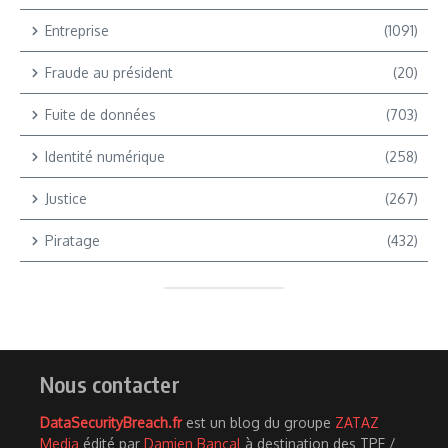
Entreprise
(1091)
Fraude au président
(20)
Fuite de données
(703)
Identité numérique
(258)
Justice
(267)
Piratage
(432)
Nous contacter
DataSecurityBreach.fr
est un blog du groupe
ZATAZ
Media
édité par
Damien Bancal
à destination des TPE /