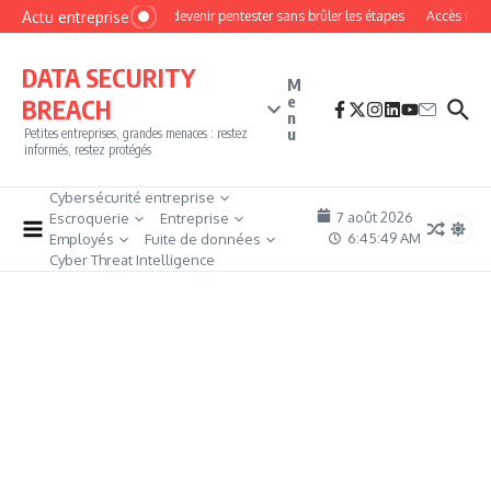
Aller au contenu
Actu entreprise
Comment devenir pentester sans brûler les étapes
Accès firewall
DATA SECURITY
M
e
BREACH
n
u
Petites entreprises, grandes menaces : restez
informés, restez protégés
Cybersécurité entreprise
7 août 2026
Escroquerie
Entreprise
6:45:50 AM
Employés
Fuite de données
Cyber Threat Intelligence