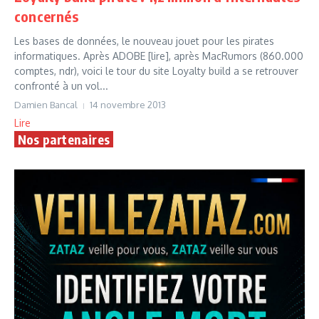
concernés
Les bases de données, le nouveau jouet pour les pirates
informatiques. Après ADOBE [lire], après MacRumors (860.000
comptes, ndr), voici le tour du site Loyalty build a se retrouver
confronté à un vol...
Damien Bancal
14 novembre 2013
Lire
Nos partenaires