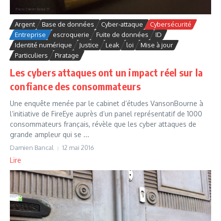
Argent
Base de données
Cyber-attaque
Cybersécurité
Entreprise
escroquerie
Fuite de données
ID
Identité numérique
Justice
Leak
loi
Mise à jour
Particuliers
Piratage
Les cybers attaques ont un impact réel sur la
confiance des consommateurs
Une enquête menée par le cabinet d’études VansonBourne à
l’initiative de FireEye auprès d’un panel représentatif de 1000
consommateurs français, révèle que les cyber attaques de
grande ampleur qui se ...
Damien Bancal
12 mai 2016
Lire