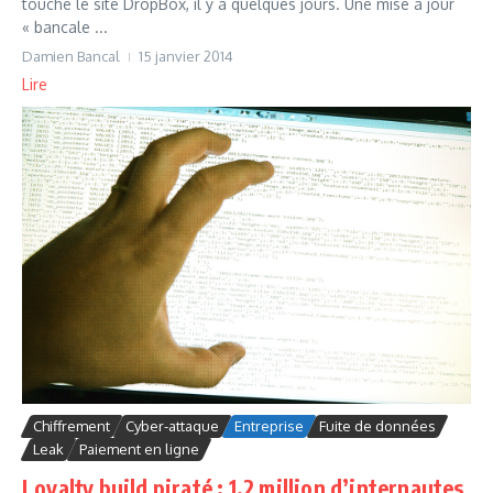
touché le site DropBox, il y a quelques jours. Une mise à jour
« bancale ...
Damien Bancal
15 janvier 2014
Lire
Chiffrement
Cyber-attaque
Entreprise
Fuite de données
Leak
Paiement en ligne
Loyalty build piraté : 1,2 million d’internautes