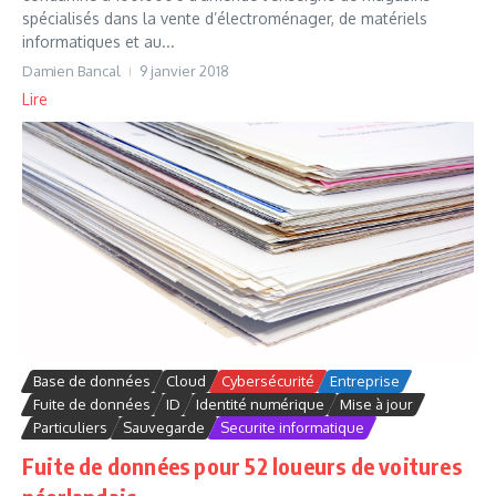
spécialisés dans la vente d’électroménager, de matériels
informatiques et au...
Damien Bancal
9 janvier 2018
Lire
Base de données
Cloud
Cybersécurité
Entreprise
Fuite de données
ID
Identité numérique
Mise à jour
Particuliers
Sauvegarde
Securite informatique
Fuite de données pour 52 loueurs de voitures