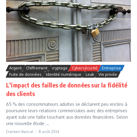
Argent
Chiffrement
cryptage
Cybersécurité
Entreprise
Fuite de données
Identité numérique
Leak
Vie privée
L’impact des failles de données sur la fidélité
des clients
65 % des consommateurs adultes se déclarent peu enclins à
poursuivre leurs relations commerciales avec des entreprises
ayant subi une faille touchant aux données financières. Selon
une nouvelle étude ...
Damien Bancal
8 août 2014