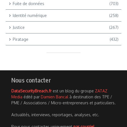
Fuite de données
(703)
Identité numérique
(258)
Justice
(267)
Piratage
(432)
Nous contacter
DataSecurityBreach.fr
est un blog du groupe
ZATAZ
Media
édité par
Damien Bancal
à destination des TPE /
PME / Associations / Micro-entrepreneurs et particuliers.
Actualités, interviews, reportages, analyses, etc.
Pour nous contacter, uniquement
par courriel
.