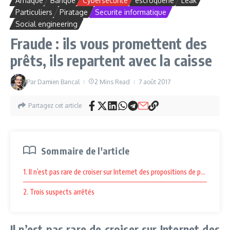
Arnaque
Banque
Cybersécurité
escroquerie
Leak
Particuliers
Piratage
Securite informatique
Social engineering
Fraude : ils vous promettent des
prêts, ils repartent avec la caisse
Par
Damien Bancal
2 Mins Read
7 août 2017
Partagez cet article
Sommaire de l'article
1. Il n’est pas rare de croiser sur Internet des propositions de prêts d’a
2. Trois suspects arrêtés
Il n’est pas rare de croiser sur Internet des