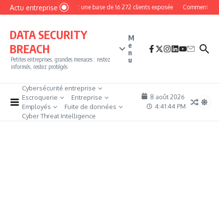
Aller au contenu
Actu entreprise
MyPhoto : une base de 16 272 clients exposée
Comment devenir 
DATA SECURITY
M
e
BREACH
n
u
Petites entreprises, grandes menaces : restez
informés, restez protégés
Cybersécurité entreprise
8 août 2026
Escroquerie
Entreprise
4:41:45 PM
Employés
Fuite de données
Cyber Threat Intelligence