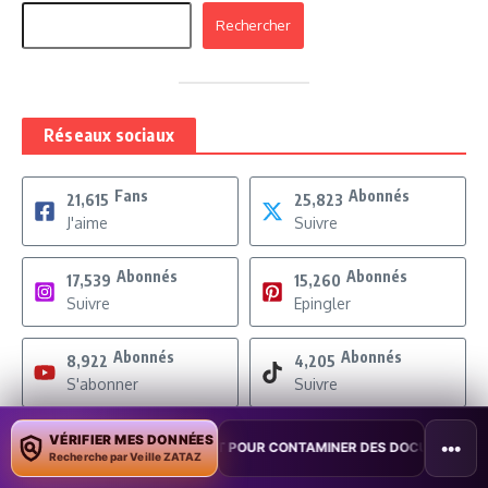
Rechercher
Réseaux sociaux
Fans
Abonnés
21,615
25,823
J'aime
Suivre
Abonnés
Abonnés
17,539
15,260
Suivre
Epingler
Abonnés
Abonnés
8,922
4,205
S'abonner
Suivre
Membres
Abonnés
VÉRIFIER MES DONNÉES
1,203
15,259
•••
ILOT POUR CONTAMINER DES DOCUMENTS
•
TAÏWAN TESTE UNE PER
Recherche par Veille ZATAZ
Rejoindre
Suivre