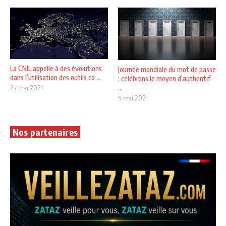
La CNIL appelle à des évolutions
Journée mondiale du mot de passe
dans l’utilisation des outils co ...
: célébrons le moyen d’authentif
...
27 mai 2021
5 mai 2021
Nos partenaires