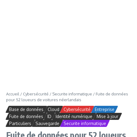
Accueil
/
Cybersécurité
/
Securite informatique
/
Fuite de données
pour 52 loueurs de voitures néerlandais
Base de données
Cloud
Cybersécurité
Entreprise
Fuite de données
ID
Identité numérique
Mise à jour
Particuliers
Sauvegarde
Securite informatique
Fuite de données pour 52 loueurs