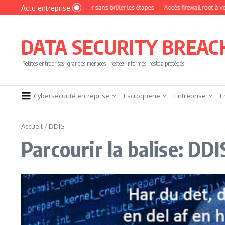
Aller au contenu
Actu entreprise
ment devenir pentester sans brûler les étapes
Accès firewall root à vendre !
Y
DATA SECURITY BREAC
Petites entreprises, grandes menaces : restez informés, restez protégés
Cybersécurité entreprise
Escroquerie
Entreprise
E
Accueil
/
DDIS
Parcourir la balise: DDI