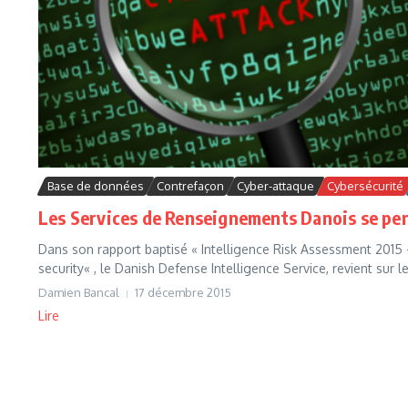
Base de données
Contrefaçon
Cyber-attaque
Cybersécurité
Les Services de Renseignements Danois se pen
Dans son rapport baptisé « Intelligence Risk Assessment 201
security« , le Danish Defense Intelligence Service, revient sur le
Damien Bancal
17 décembre 2015
Lire