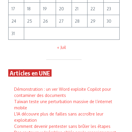
17
18
19
20
21
22
23
24
25
26
27
28
29
30
31
« Juil
Articles en UNE
Démonstration : un ver Word exploite Copilot pour
contaminer des documents
Taïwan teste une perturbation massive de l’internet
mobile
L’IA découvre plus de failles sans accroître leur
exploitation
Comment devenir pentester sans brûler les étapes