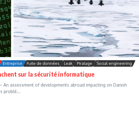
Entreprise
Fuite de données
Leak
Piratage
Social engineering
chent sur la sécurité informatique
5 – An assessment of developments abroad impacting on Danish
s problé...