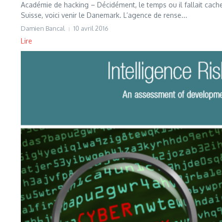
Académie de hacking – Décidément, le temps ou il fallait cacher
Suisse, voici venir le Danemark. L’agence de rense...
Damien Bancal
10 avril 2016
Lire