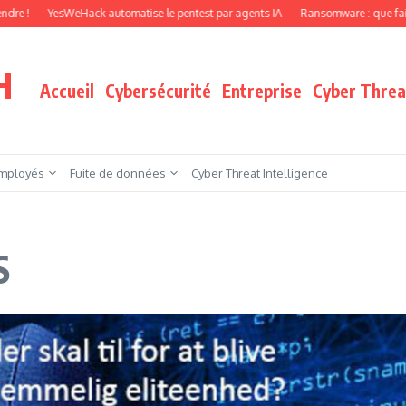
esWeHack automatise le pentest par agents IA
Ransomware : que faire quand vos
H
Accueil
Cybersécurité
Entreprise
Cyber Threat
mployés
Fuite de données
Cyber Threat Intelligence
S