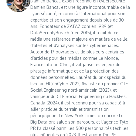
Damien Bancal, expert reconnu en cybersécurité
Damien Bancal est une figure incontournable de la
cybersécurité, reconnu à l’international pour son
expertise et son engagement depuis plus de 30
ans. Fondateur de ZATAZ.com en 1989 (et
DataSecurityBreach.fr en 2015), il a fait de ce
média une référence majeure en matière de veille,
d’alertes et d’analyses sur les cybermenaces.
Auteur de 17 ouvrages et de plusieurs centaines
d’articles pour des médias comme Le Monde,
France Info ou 01net, il vulgarise les enjeux du
piratage informatique et de la protection des
données personnelles. Lauréat du prix spécial du
livre au FIC/InCyber 2022, finaliste du premier CTF
Social Engineering nord-américain (2023), et
vainqueur du CTF Social Engineering du HackFest
Canada (2024), il est reconnu pour sa capacité à
allier pratique du terrain et transmission
pédagogique. Le New York Times ou encore Le
Big Data ont salué son parcours, et l’agence Tyto
PR l’a classé parmi les 500 personnalités tech les
plus influentes en 2023. Il est aujourd’hui 9ᵉ