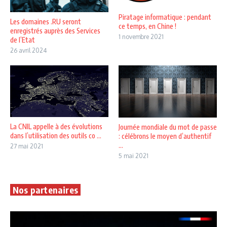
Piratage informatique : pendant
Les domaines .RU seront
ce temps, en Chine !
enregistrés auprès des Services
1 novembre 2021
de l’Etat
26 avril 2024
La CNIL appelle à des évolutions
Journée mondiale du mot de passe
dans l’utilisation des outils co ...
: célébrons le moyen d’authentif
...
27 mai 2021
5 mai 2021
Nos partenaires