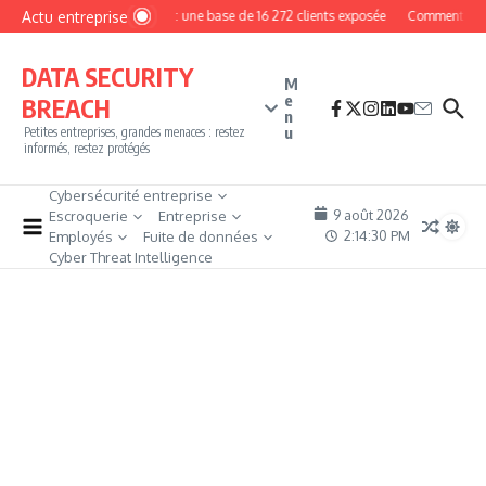
Aller au contenu
Actu entreprise
MyPhoto : une base de 16 272 clients exposée
Comment devenir
DATA SECURITY
M
e
BREACH
n
u
Petites entreprises, grandes menaces : restez
informés, restez protégés
Cybersécurité entreprise
9 août 2026
Escroquerie
Entreprise
2:14:32 PM
Employés
Fuite de données
Cyber Threat Intelligence