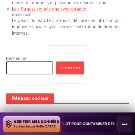
massif de données et plusieurs extorsions cloud.
Levi Strauss signale une cyberattaque
8 août 2026
Le géant du Jean, Levi Strauss, déclare une intrusion par
ingénierie sociale ayant permis l’exfiltration de données
internes.
Rechercher
Rechercher
Réseaux sociaux
Fans
Abonnés
21,615
25,823
VÉRIFIER MES DONNÉES
J'aime
Suivre
•••
TE COPILOT POUR CONTAMINER DES DOCUMENTS
•
TAÏWAN TESTE U
Recherche par Veille ZATAZ