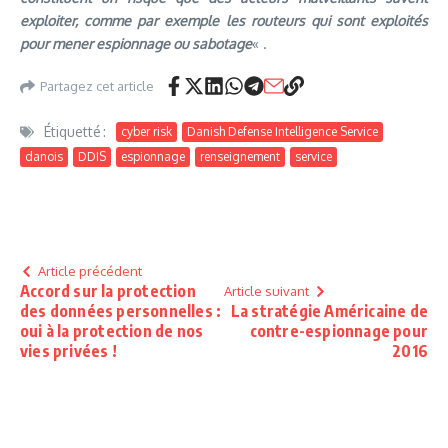
exploiter, comme par exemple les routeurs qui sont exploités
pour mener espionnage ou sabotage
« .
Partagez cet article
Étiquetté :
cyber risk
Danish Defense Intelligence Service
danois
DDIS
espionnage
renseignement
service
Article précédent
Accord sur la protection
Article suivant
des données personnelles :
La stratégie Américaine de
oui à la protection de nos
contre-espionnage pour
vies privées !
2016