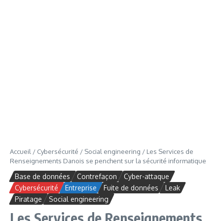
Accueil
/
Cybersécurité
/
Social engineering
/
Les Services de
Renseignements Danois se penchent sur la sécurité informatique
Base de données
Contrefaçon
Cyber-attaque
Cybersécurité
Entreprise
Fuite de données
Leak
Piratage
Social engineering
Les Services de Renseignements