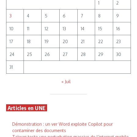
1
2
3
4
5
6
7
8
9
10
11
12
13
14
15
16
17
18
19
20
21
22
23
24
25
26
27
28
29
30
31
« Juil
Articles en UNE
Démonstration : un ver Word exploite Copilot pour
contaminer des documents
Taïwan teste une perturbation massive de l’internet mobile