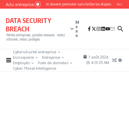
Aller au contenu
Actu entreprise
Comment devenir pentester sans brûler les étapes
Accès fir
DATA SECURITY
M
e
BREACH
n
u
Petites entreprises, grandes menaces : restez
informés, restez protégés
Cybersécurité entreprise
7 août 2026
Escroquerie
Entreprise
4:15:33 AM
Employés
Fuite de données
Cyber Threat Intelligence