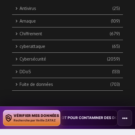
Antivirus
(25)
Arnaque
(109)
Chiffrement
(679)
cyberattaque
(65)
Cybersécurité
(2059)
DDoS
(133)
Fuite de données
(703)
Copyright © 2010 / 2026 DATA SECURITY BREACH - Groupe
VÉRIFIER MES DONNÉES
•••
ITE COPILOT POUR CONTAMINER DES DOCUMENTS
•
TAÏWAN TESTE
ZATAZ Média
Recherche par Veille ZATAZ