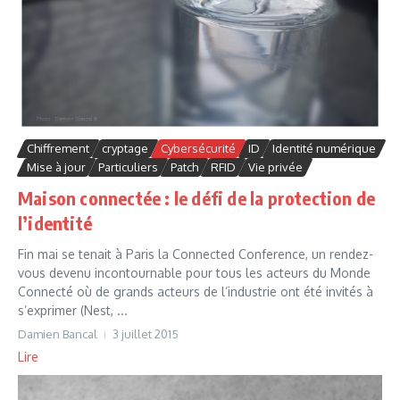
Chiffrement
cryptage
Cybersécurité
ID
Identité numérique
Mise à jour
Particuliers
Patch
RFID
Vie privée
Maison connectée : le défi de la protection de
l’identité
Fin mai se tenait à Paris la Connected Conference, un rendez-
vous devenu incontournable pour tous les acteurs du Monde
Connecté où de grands acteurs de l’industrie ont été invités à
s’exprimer (Nest, ...
Damien Bancal
3 juillet 2015
Lire