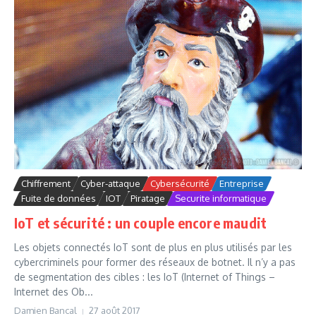
Chiffrement
Cyber-attaque
Cybersécurité
Entreprise
Fuite de données
IOT
Piratage
Securite informatique
IoT et sécurité : un couple encore maudit
Les objets connectés IoT sont de plus en plus utilisés par les
cybercriminels pour former des réseaux de botnet. Il n’y a pas
de segmentation des cibles : les IoT (Internet of Things –
Internet des Ob...
Damien Bancal
27 août 2017