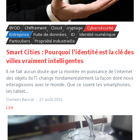
BYOD
Chiffrement
Cloud
cryptage
Cybersécurité
Entreprise
Fuite de données
ID
Identité numérique
Particuliers
Propriété Industrielle
Smart Cities : Pourquoi l’identité est la clé des
villes vraiment intelligentes
Il ne fait aucun doute que la montée en puissance de l’internet
des objets (IoT) change fondamentalement la façon dont nous
interagissons avec le monde. Que ce soient les smartphones,
les tablet...
Damien Bancal
27 août 2015
Lire