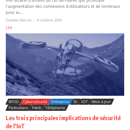
une dizaine d’années au raz-de-marée que provoque
l’augmentation des connexions d’utilisateurs et de terminaux
pour ac...
Damien Bancal
4 octobre 2016
Lire
BYOD
Cybersécurité
Entreprise
ID
IOT
Mise à jour
Particuliers
Patch
Téléphonie
Les trois principales implications de sécurité
de l’IoT