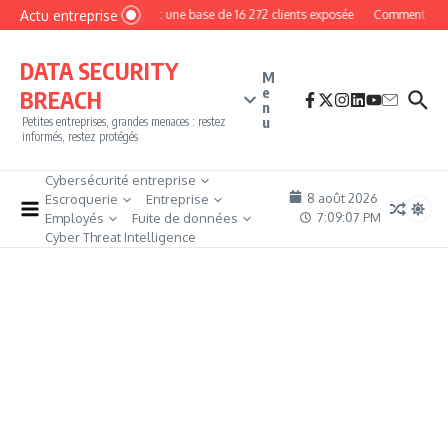
Aller au contenu
Actu entreprise
MyPhoto : une base de 16 272 clients exposée
Comment devenir
DATA SECURITY
M
e
BREACH
n
u
Petites entreprises, grandes menaces : restez
informés, restez protégés
Cybersécurité entreprise
8 août 2026
Escroquerie
Entreprise
7:09:08 PM
Employés
Fuite de données
Cyber Threat Intelligence