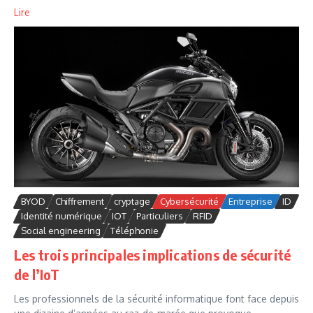
Lire
BYOD
Chiffrement
cryptage
Cybersécurité
Entreprise
ID
Identité numérique
IOT
Particuliers
RFID
Social engineering
Téléphonie
Les trois principales implications de sécurité
de l’IoT
Les professionnels de la sécurité informatique font face depuis