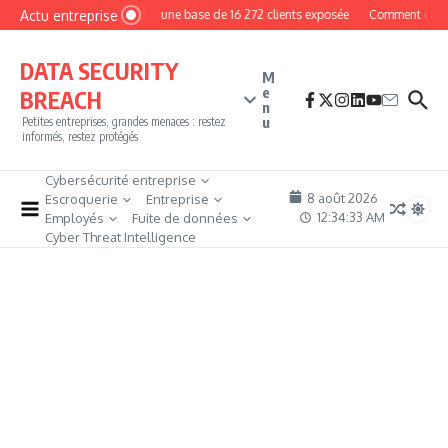
Aller au contenu
Actu entreprise
MyPhoto : une base de 16 272 clients exposée
Comment devenir 
DATA SECURITY
M
e
BREACH
n
u
Petites entreprises, grandes menaces : restez
informés, restez protégés
Cybersécurité entreprise
8 août 2026
Escroquerie
Entreprise
12:34:34 AM
Employés
Fuite de données
Cyber Threat Intelligence