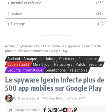
Identité numérique
(258)
Justice
(267)
Piratage
(432)
Accueil
/
Cybersécurité
/
Téléphonie
/
Le spyware Igexin infecte
plus de 500 app mobiles sur Google Play
Android
Arnaque
backdoor
Communiqué de presse
Cybersécurité
Mise à jour
Particuliers
Patch
Sécurité
Securite informatique
Smartphone
Téléphonie
Le spyware Igexin infecte plus de
500 app mobiles sur Google Play
Par
Damien Bancal
2 Mins Read
27 août 2017
Partagez cet article