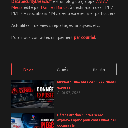
DataSecurityBreach.fr
est un blog du groupe
ZATAZ
Media
édité par
Damien Bancal
à destination des TPE /
PME / Associations / Micro-entrepreneurs et particuliers.
Actualités, interviews, reportages, analyses, etc.
Pour nous contacter, uniquement
par courriel
.
News
Aimés
Bla Bla
MyPhoto : une base de 16 272 clients
exposée
Août 07, 2026
Démonstration : un ver Word
exploite Copilot pour contaminer des
documents