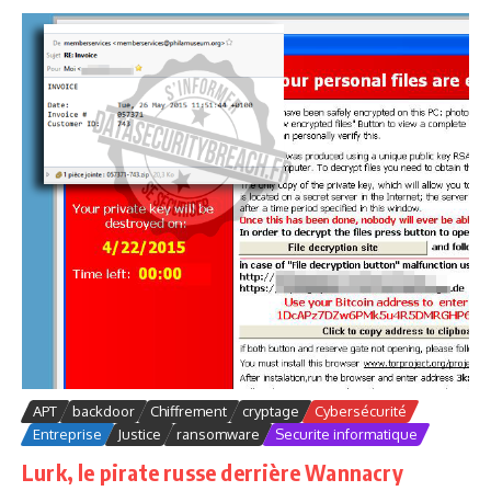
APT
backdoor
Chiffrement
cryptage
Cybersécurité
Entreprise
Justice
ransomware
Securite informatique
Lurk, le pirate russe derrière Wannacry