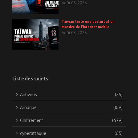
Août 03, 2026
Taïwan teste une perturbation
massive de l’internet mobile
Août 03, 2026
Liste des sujets
Antivirus
(25)
Arnaque
(109)
Chiffrement
(679)
cyberattaque
(65)