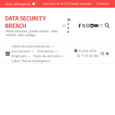
Aller au contenu
Actu entreprise
MyPhoto : une base de 16 272 clients exposée
Comment deveni
DATA SECURITY
M
e
BREACH
n
u
Petites entreprises, grandes menaces : restez
informés, restez protégés
Cybersécurité entreprise
9 août 2026
Escroquerie
Entreprise
5:55:33 AM
Employés
Fuite de données
Cyber Threat Intelligence