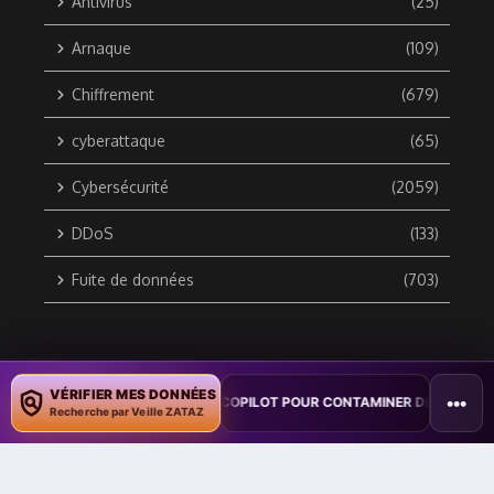
Antivirus
(25)
Arnaque
(109)
Chiffrement
(679)
cyberattaque
(65)
Cybersécurité
(2059)
DDoS
(133)
Fuite de données
(703)
Copyright © 2010 / 2026 DATA SECURITY BREACH - Groupe
VÉRIFIER MES DONNÉES
•••
 VER WORD EXPLOITE COPILOT POUR CONTAMINER DES DOCUMENTS
ZATAZ Média
Recherche par Veille ZATAZ