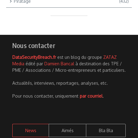
Piratage
(432)
Nous contacter
DataSecurityBreach.fr
est un blog du groupe
ZATAZ
Media
édité par
Damien Bancal
à destination des TPE /
PME / Associations / Micro-entrepreneurs et particuliers.
Actualités, interviews, reportages, analyses, etc.
Pour nous contacter, uniquement
par courriel
.
News
Aimés
Bla Bla