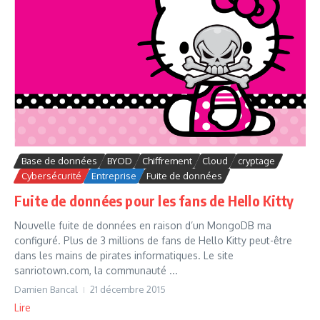
Base de données
BYOD
Chiffrement
Cloud
cryptage
Cybersécurité
Entreprise
Fuite de données
Fuite de données pour les fans de Hello Kitty
Nouvelle fuite de données en raison d’un MongoDB ma
configuré. Plus de 3 millions de fans de Hello Kitty peut-être
dans les mains de pirates informatiques. Le site
sanriotown.com, la communauté ...
Damien Bancal
21 décembre 2015
Lire