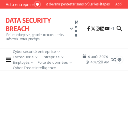
Aller au contenu
Actu entreprise
Comment devenir pentester sans brûler les étapes
Accès fir
DATA SECURITY
M
e
BREACH
n
u
Petites entreprises, grandes menaces : restez
informés, restez protégés
Cybersécurité entreprise
6 août 2026
Escroquerie
Entreprise
4:47:21 AM
Employés
Fuite de données
Cyber Threat Intelligence