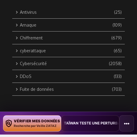
Antivirus
(25)
Arnaque
(109)
Chiffrement
(679)
cyberattaque
(65)
Cybersécurité
(2058)
DDoS
(133)
Fuite de données
(703)
Copyright © 2010 / 2026 DATA SECURITY BREACH - Groupe
VÉRIFIER MES DONNÉES
•••
S DOCUMENTS
•
TAÏWAN TESTE UNE PERTURBATION MASSIVE DE L’I
ZATAZ Média
Recherche par Veille ZATAZ