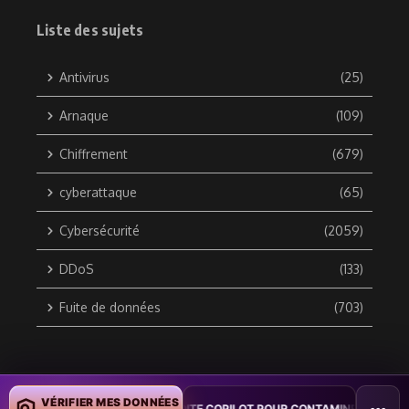
Liste des sujets
Antivirus
(25)
Arnaque
(109)
Chiffrement
(679)
cyberattaque
(65)
Cybersécurité
(2059)
DDoS
(133)
Fuite de données
(703)
Copyright © 2010 / 2026 DATA SECURITY BREACH - Groupe
VÉRIFIER MES DONNÉES
UN VER WORD EXPLOITE COPILOT POUR CONTAMINER DES DOCUMENTS