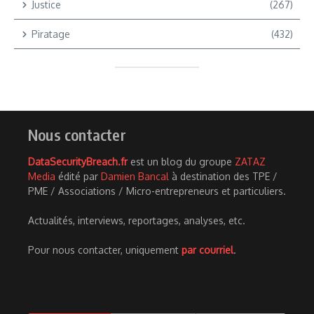
Justice
(267)
Piratage
(432)
Nous contacter
DataSecurityBreach.fr
est un blog du groupe
ZATAZ
Media
édité par
Damien Bancal
à destination des TPE /
PME / Associations / Micro-entrepreneurs et particuliers.
Actualités, interviews, reportages, analyses, etc.
Pour nous contacter, uniquement
par courriel
.