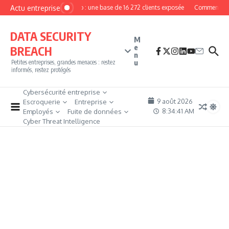
Aller au contenu
Actu entreprise
MyPhoto : une base de 16 272 clients exposée
Comment deven
DATA SECURITY
M
e
BREACH
n
u
Petites entreprises, grandes menaces : restez
informés, restez protégés
Cybersécurité entreprise
9 août 2026
Escroquerie
Entreprise
8:34:42 AM
Employés
Fuite de données
Cyber Threat Intelligence