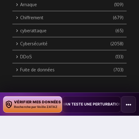
Arnaque
(109)
Chiffrement
(679)
cyberattaque
(65)
Cybersécurité
(2058)
DDoS
(133)
Fuite de données
(703)
Copyright © 2010 / 2026 DATA SECURITY BREACH - Groupe
VÉRIFIER MES DONNÉES
•••
UMENTS
•
TAÏWAN TESTE UNE PERTURBATION MASSIVE DE L’INTERNE
ZATAZ Média
Recherche par Veille ZATAZ