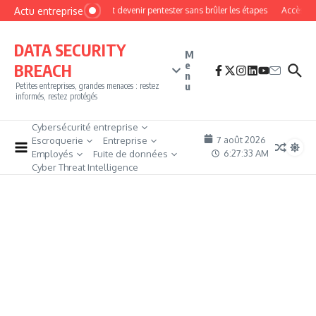
Aller au contenu
Actu entreprise
Comment devenir pentester sans brûler les étapes
Accès firew
DATA SECURITY
M
e
BREACH
n
u
Petites entreprises, grandes menaces : restez
informés, restez protégés
Cybersécurité entreprise
7 août 2026
Escroquerie
Entreprise
6:27:34 AM
Employés
Fuite de données
Cyber Threat Intelligence