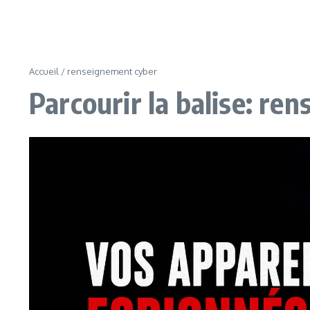
Accueil
/
renseignement cyber
Parcourir la balise: re