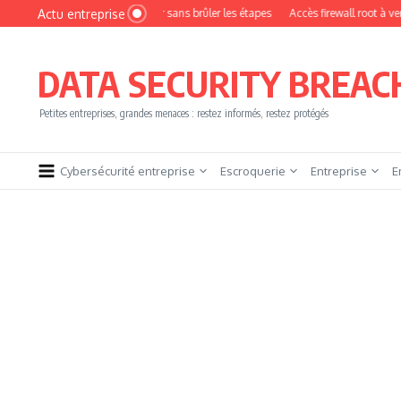
Aller au contenu
Actu entreprise
ent devenir pentester sans brûler les étapes
Accès firewall root à vendre !
Y
DATA SECURITY BREAC
Petites entreprises, grandes menaces : restez informés, restez protégés
Cybersécurité entreprise
Escroquerie
Entreprise
E