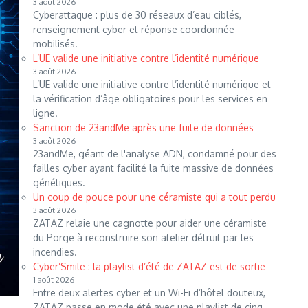
3 août 2026
Cyberattaque : plus de 30 réseaux d’eau ciblés,
renseignement cyber et réponse coordonnée
mobilisés.
L’UE valide une initiative contre l’identité numérique
3 août 2026
L’UE valide une initiative contre l’identité numérique et
la vérification d’âge obligatoires pour les services en
ligne.
Sanction de 23andMe après une fuite de données
3 août 2026
23andMe, géant de l'analyse ADN, condamné pour des
failles cyber ayant facilité la fuite massive de données
génétiques.
Un coup de pouce pour une céramiste qui a tout perdu
3 août 2026
ZATAZ relaie une cagnotte pour aider une céramiste
du Porge à reconstruire son atelier détruit par les
incendies.
Cyber’Smile : la playlist d’été de ZATAZ est de sortie
1 août 2026
Entre deux alertes cyber et un Wi-Fi d’hôtel douteux,
ZATAZ passe en mode été avec une playlist de cinq