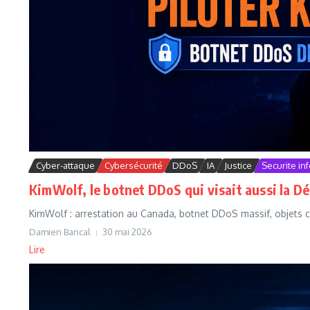
Cyber-attaque
Cybersécurité
DDoS
IA
Justice
Securite in
KimWolf, le botnet DDoS qui visait aussi la D
KimWolf : arrestation au Canada, botnet DDoS massif, objets c
Damien Bancal
30 mai 2026
Lire