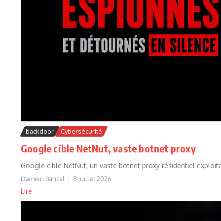
backdoor
Cybersécurité
Google cible NetNut, vaste botnet proxy
Google cible NetNut, un vaste botnet proxy résidentiel exploi
Damien Bancal
8 juillet 2026
Lire