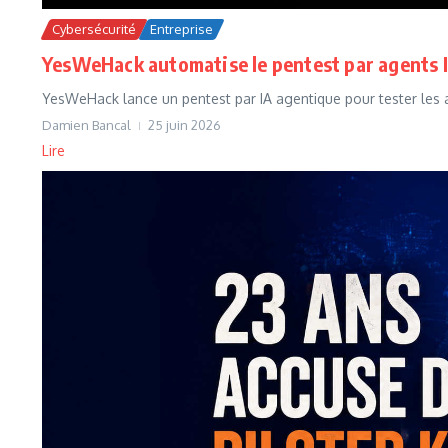
Cybersécurité
Entreprise
YesWeHack automatise le pentest par agents 
YesWeHack lance un pentest par IA agentique pour tester les act
Damien Bancal
25 juin 2026
Lire