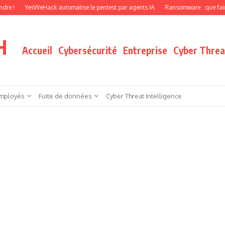
esWeHack automatise le pentest par agents IA
Ransomware : que faire quand vos 
H
Accueil
Cybersécurité
Entreprise
Cyber Threat
mployés
Fuite de données
Cyber Threat Intelligence