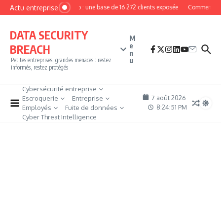
Aller au contenu
Actu entreprise
MyPhoto : une base de 16 272 clients exposée
Comment deven
DATA SECURITY
M
e
BREACH
n
u
Petites entreprises, grandes menaces : restez
informés, restez protégés
Cybersécurité entreprise
7 août 2026
Escroquerie
Entreprise
8:24:52 PM
Employés
Fuite de données
Cyber Threat Intelligence