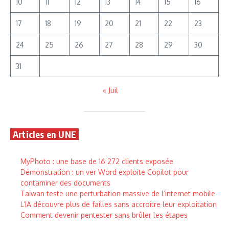
10
11
12
13
14
15
16
17
18
19
20
21
22
23
24
25
26
27
28
29
30
31
« Juil
Articles en UNE
MyPhoto : une base de 16 272 clients exposée
Démonstration : un ver Word exploite Copilot pour
contaminer des documents
Taïwan teste une perturbation massive de l’internet mobile
L’IA découvre plus de failles sans accroître leur exploitation
Comment devenir pentester sans brûler les étapes