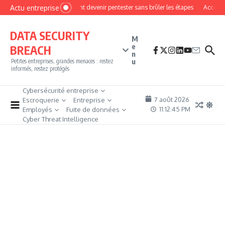
Aller au contenu
Actu entreprise
Comment devenir pentester sans brûler les étapes
Accès fir
DATA SECURITY
M
e
BREACH
n
u
Petites entreprises, grandes menaces : restez
informés, restez protégés
Cybersécurité entreprise
7 août 2026
Escroquerie
Entreprise
11:12:45 PM
Employés
Fuite de données
Cyber Threat Intelligence