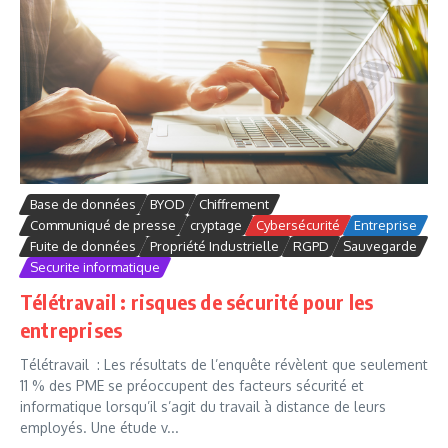
Base de données
BYOD
Chiffrement
Communiqué de presse
cryptage
Cybersécurité
Entreprise
Fuite de données
Propriété Industrielle
RGPD
Sauvegarde
Securite informatique
Télétravail : risques de sécurité pour les
entreprises
Télétravail : Les résultats de l’enquête révèlent que seulement
11 % des PME se préoccupent des facteurs sécurité et
informatique lorsqu’il s’agit du travail à distance de leurs
employés. Une étude v...