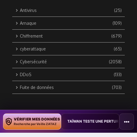
Antivirus
(25)
Arnaque
(109)
Chiffrement
(679)
cyberattaque
(65)
Cybersécurité
(2058)
DDoS
(133)
Fuite de données
(703)
Copyright © 2010 / 2026 DATA SECURITY BREACH - Groupe
VÉRIFIER MES DONNÉES
•••
DES DOCUMENTS
•
TAÏWAN TESTE UNE PERTURBATION MASSIVE DE L
ZATAZ Média
Recherche par Veille ZATAZ