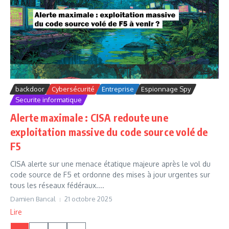
backdoor
Cybersécurité
Entreprise
Espionnage Spy
Securite informatique
Alerte maximale : CISA redoute une
exploitation massive du code source volé de
F5
CISA alerte sur une menace étatique majeure après le vol du
code source de F5 et ordonne des mises à jour urgentes sur
tous les réseaux fédéraux....
Damien Bancal
21 octobre 2025
Lire