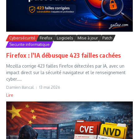
Cybersécurité
Firefox
Logiciels
Mise à jour
Patch
Securite informatique
Firefox : l’IA débusque 423 failles cachées
Mozilla corrige 423 failles Firefox détectées par IA, avec un
impact direct sur la sécurité navigateur et le renseignement
cyber....
Damien Bancal
13 mai 2026
Lire