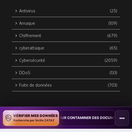
Antivirus
(25)
Arnaque
(109)
Chiffrement
(679)
cyberattaque
(65)
Cybersécurité
(2059)
DDoS
(133)
Fuite de données
(703)
Copyright © 2010 / 2026 DATA SECURITY BREACH - Groupe
VÉRIFIER MES DONNÉES
•••
COPILOT POUR CONTAMINER DES DOCUMENTS
•
TAÏWAN TESTE UNE 
ZATAZ Média
Recherche par Veille ZATAZ