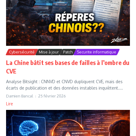
Cybersécurité
Mise à jour
Patch
Securite informatique
La Chine bâtit ses bases de failles à l’ombre du
CVE
Analyse Bitsight : CNNVD et CNVD dupliquent CVE, mais des
écarts de publication et des données instables inquiètent....
Damien Bancal
25 février 2026
Lire