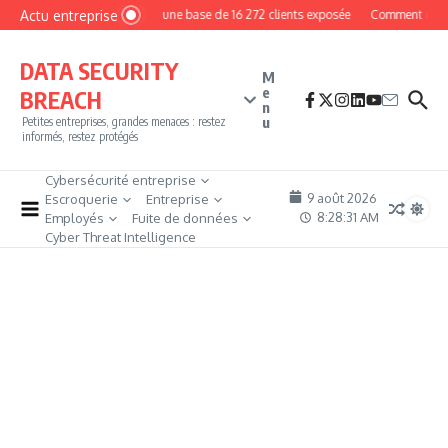
Aller au contenu
Actu entreprise
MyPhoto : une base de 16 272 clients exposée
Comment devenir 
DATA SECURITY
M
e
BREACH
n
u
Petites entreprises, grandes menaces : restez
informés, restez protégés
Cybersécurité entreprise
9 août 2026
Escroquerie
Entreprise
8:28:32 AM
Employés
Fuite de données
Cyber Threat Intelligence