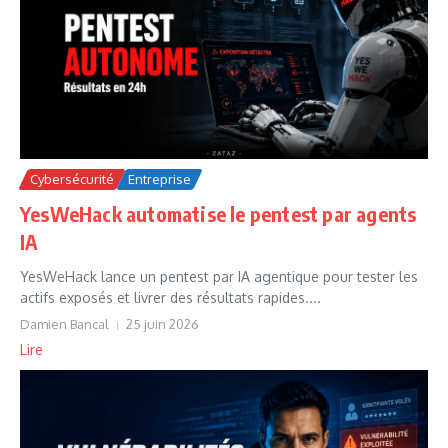
Cybersécurité
Entreprise
YesWeHack automatise le pentest par agents
IA
YesWeHack lance un pentest par IA agentique pour tester les
actifs exposés et livrer des résultats rapides....
Damien Bancal
25 juin 2026
Lire