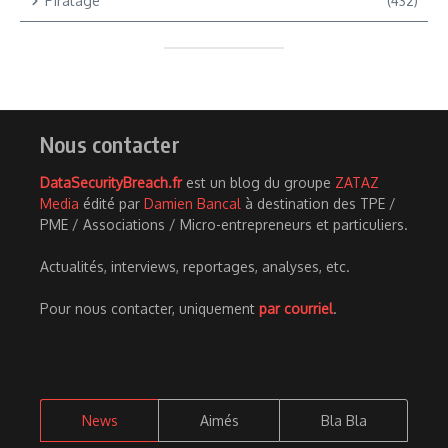
Piratage
(432)
Nous contacter
DataSecurityBreach.fr
est un blog du groupe
ZATAZ
Media
édité par
Damien Bancal
à destination des TPE /
PME / Associations / Micro-entrepreneurs et particuliers.
Actualités, interviews, reportages, analyses, etc.
Pour nous contacter, uniquement
par courriel
.
News
Aimés
Bla Bla