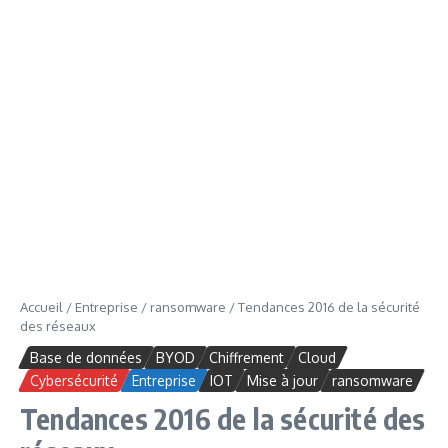
Accueil
/
Entreprise
/
ransomware
/
Tendances 2016 de la sécurité
des réseaux
Base de données
BYOD
Chiffrement
Cloud
Cybersécurité
Entreprise
IOT
Mise à jour
ransomware
Tendances 2016 de la sécurité des