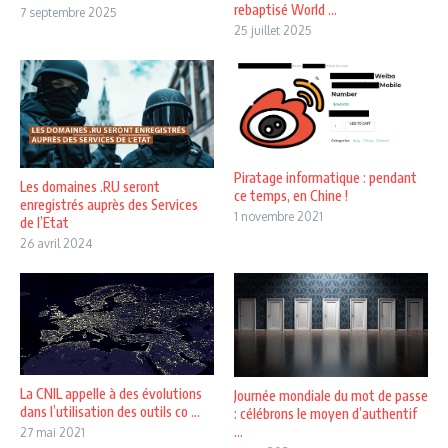
rebaptisé World ...
7 septembre 2025
25 juillet 2025
Piratage informatique : pendant
Les domaines .RU seront
ce temps, en Chine !
enregistrés auprès des Services
1 novembre 2021
de l’Etat
26 avril 2024
La CNIL appelle à des évolutions
Journée mondiale du mot de passe
dans l’utilisation des outils co ...
: célébrons le moyen d’authentif
...
27 mai 2021