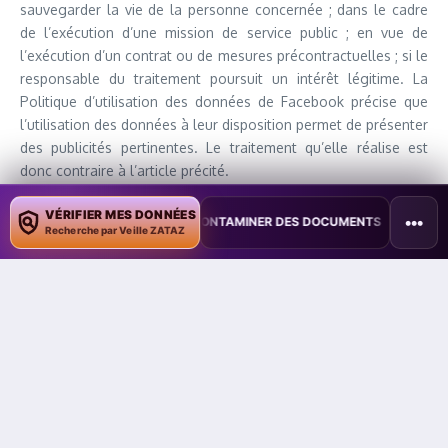
sauvegarder la vie de la personne concernée ; dans le cadre
de l’exécution d’une mission de service public ; en vue de
l’exécution d’un contrat ou de mesures précontractuelles ; si le
responsable du traitement poursuit un intérêt légitime. La
Politique d’utilisation des données de Facebook précise que
l’utilisation des données à leur disposition permet de présenter
des publicités pertinentes. Le traitement qu’elle réalise est
donc contraire à l’article précité.
Enfin la CNIL constate que Facebook continue à transférer les
VÉRIFIER MES DONNÉES
•••
ILOT POUR CONTAMINER DES DOCUMENTS
•
TAÏWAN TESTE UNE PER
Recherche par Veille ZATAZ
données provenant de l’Union européenne vers les Etats-Unis
sur la base du Safe Harbor, lequel a été invalidé le 6 octobre
2015 par la Cour de justice de l’Union européenne. Depuis lors,
il n’est plus possible aux entreprises de procéder à des
transferts de données à caractère personnel sur le fondement
dudit accord. Cependant, le 3 février dernier le G29 a déclaré
que les entreprises pourraient dans l’attente de l’entrée en
vigueur l’« EU-US Privacy Shield » (ou « bouclier de l’Union
européenne et des Etats-Unis pour la protection de la vie
privée »), continuer à exporter les données des citoyens