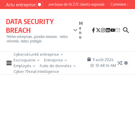
Aller au contenu
Actu entreprise
MyPhoto : une base de 16 272 clients exposée
Comment devenir 
DATA SECURITY
M
e
BREACH
n
u
Petites entreprises, grandes menaces : restez
informés, restez protégés
Cybersécurité entreprise
9 août 2026
Escroquerie
Entreprise
10:48:17 AM
Employés
Fuite de données
Cyber Threat Intelligence