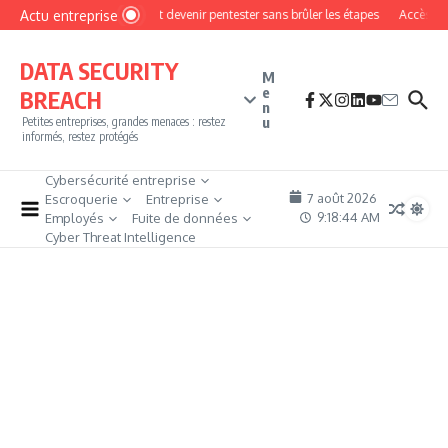
Aller au contenu
Actu entreprise
Comment devenir pentester sans brûler les étapes
Accès firewa
DATA SECURITY
M
e
BREACH
n
u
Petites entreprises, grandes menaces : restez
informés, restez protégés
Cybersécurité entreprise
7 août 2026
Escroquerie
Entreprise
9:18:46 AM
Employés
Fuite de données
Cyber Threat Intelligence