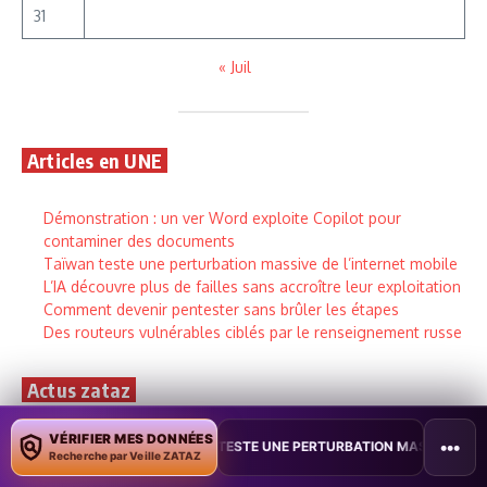
31
« Juil
Articles en UNE
Démonstration : un ver Word exploite Copilot pour
contaminer des documents
Taïwan teste une perturbation massive de l’internet mobile
L’IA découvre plus de failles sans accroître leur exploitation
Comment devenir pentester sans brûler les étapes
Des routeurs vulnérables ciblés par le renseignement russe
Actus zataz
VÉRIFIER MES DONNÉES
•••
N TESTE UNE PERTURBATION MASSIVE DE L’INTERNET MOBILE
•
L’I
Une cyberattaque vise plus de 30 réseaux d’eau
Recherche par Veille ZATAZ
3 août 2026