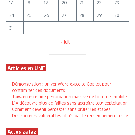
17
18
19
20
21
22
23
24
25
26
27
28
29
30
31
« Juil
Articles en UNE
Démonstration : un ver Word exploite Copilot pour
contaminer des documents
Taïwan teste une perturbation massive de l’internet mobile
L’IA découvre plus de failles sans accroître leur exploitation
Comment devenir pentester sans brûler les étapes
Des routeurs vulnérables ciblés par le renseignement russe
Actus zataz