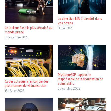
La directive NIS 2, bientôt dans
vos écrans
Le lecteur flash le plus sécurisé au
8 mai 2023
monde piraté
3 novembre 2023
MyOpenVDP : approche
responsable de la divulgation de
Cyber attaque à l’encontre des
vulnérabili ...
plateformes de virtualisation
26 octobre 2022
13 février 2023