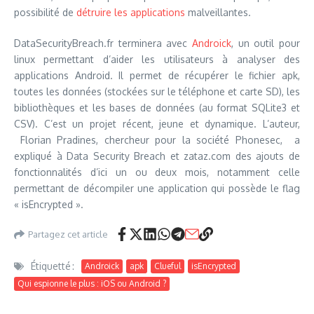
possibilité de
détruire les applications
malveillantes.
DataSecurityBreach.fr terminera avec
Androick
, un outil pour
linux permettant d’aider les utilisateurs à analyser des
applications Android. Il permet de récupérer le fichier apk,
toutes les données (stockées sur le téléphone et carte SD), les
bibliothèques et les bases de données (au format SQLite3 et
CSV). C’est un projet récent, jeune et dynamique. L’auteur,
Florian Pradines, chercheur pour la société Phonesec, a
expliqué à Data Security Breach et zataz.com des ajouts de
fonctionnalités d’ici un ou deux mois, notamment celle
permettant de décompiler une application qui possède le flag
« isEncrypted ».
Partagez cet article
Étiquetté :
Androick
apk
Clueful
isEncrypted
Qui espionne le plus : iOS ou Android ?