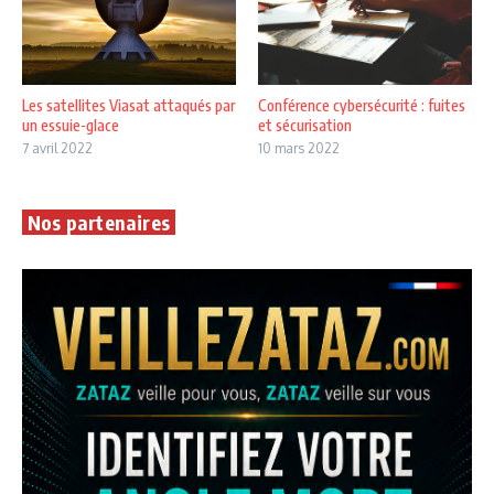
Les satellites Viasat attaqués par
Conférence cybersécurité : fuites
un essuie-glace
et sécurisation
7 avril 2022
10 mars 2022
Nos partenaires