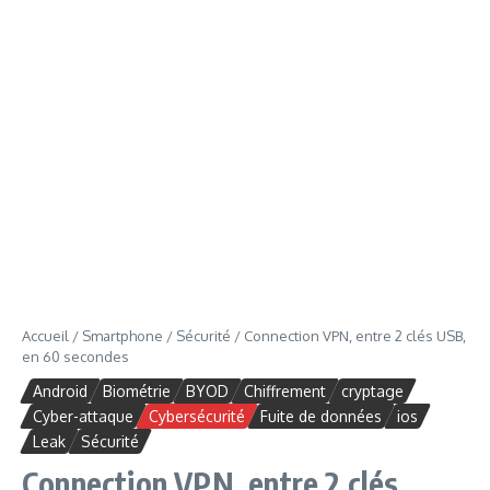
Accueil
/
Smartphone
/
Sécurité
/
Connection VPN, entre 2 clés USB,
en 60 secondes
Android
Biométrie
BYOD
Chiffrement
cryptage
Cyber-attaque
Cybersécurité
Fuite de données
ios
Leak
Sécurité
Connection VPN, entre 2 clés