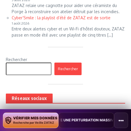
ZATAZ relaie une cagnotte pour aider une céramiste du
Porge à reconstruire son atelier détruit par les incendies.
Cyber’Smile : la playlist d’été de ZATAZ est de sortie
1 août 2026
Entre deux alertes cyber et un Wi-Fi d’hôtel douteux, ZATAZ
passe en mode été avec une playlist de cinq titres […]
Rechercher
Rechercher
Réseaux sociaux
Fans
Abonnés
21,615
25,823
VÉRIFIER MES DONNÉES
•••
STE UNE PERTURBATION MASSIVE DE L’INTERNET MOBILE
•
L’IA DÉ
J'aime
Suivre
Recherche par Veille ZATAZ