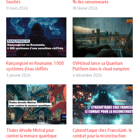
touchés
% des ransomwares
11 mars 2026
18 février 2026
Rançongiciel en Roumanie, 1 000
OVHcloud lance sa Quantum
systèmes d’eau chiffrés
Platform dans le cloud européen
3 janvier 2026
6 décembre 2025
Thales dévoile Mistral pour
Cyberattaque chez FranceLink : le
contrer la menace quantique
combat pour la reconstruction