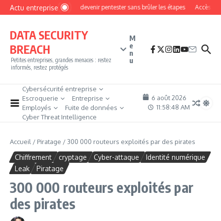
Aller au contenu
Actu entreprise
Comment devenir pentester sans brûler les étapes
Accès firewal
DATA SECURITY
M
e
BREACH
n
u
Petites entreprises, grandes menaces : restez
informés, restez protégés
Cybersécurité entreprise
6 août 2026
Escroquerie
Entreprise
11:58:49 AM
Employés
Fuite de données
Cyber Threat Intelligence
Accueil
/
Piratage
/
300 000 routeurs exploités par des pirates
Chiffrement
cryptage
Cyber-attaque
Identité numérique
Leak
Piratage
300 000 routeurs exploités par
des pirates