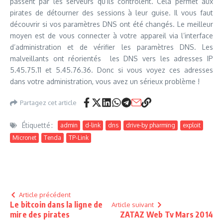
passent par les serveurs qu’ils contrôlent. Cela permet aux
pirates de détourner des sessions à leur guise. Il vous faut
découvrir si vos paramètres DNS ont été changés. Le meilleur
moyen est de vous connecter à votre appareil via l’interface
d’administration et de vérifier les paramètres DNS. Les
malveillants ont réorientés les DNS vers les adresses IP
5.45.75.11 et 5.45.76.36. Donc si vous voyez ces adresses
dans votre administration, vous avez un sérieux problème !
Partagez cet article
Étiquetté :
admin
d-link
dns
drive-by pharming
exploit
Micronet
Tenda
TP-Link
Article précédent
Le bitcoin dans la ligne de
Article suivant
mire des pirates
ZATAZ Web Tv Mars 2014