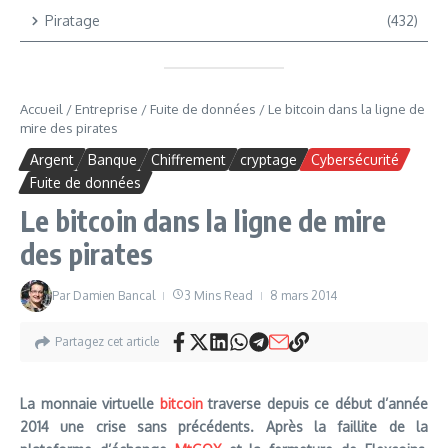
Piratage
(432)
Accueil
/
Entreprise
/
Fuite de données
/
Le bitcoin dans la ligne de
mire des pirates
Argent
Banque
Chiffrement
cryptage
Cybersécurité
Fuite de données
Le bitcoin dans la ligne de mire
des pirates
Par
Damien Bancal
3 Mins Read
8 mars 2014
Partagez cet article
La monnaie virtuelle
bitcoin
traverse depuis ce début d’année
2014 une crise sans précédents. Après la faillite de la