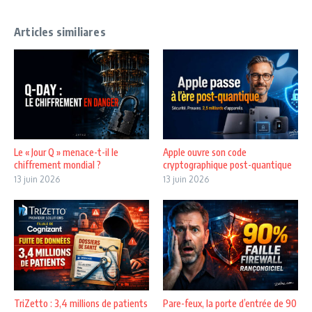
Articles similiares
Le « Jour Q » menace-t-il le
Apple ouvre son code
chiffrement mondial ?
cryptographique post-quantique
13 juin 2026
13 juin 2026
TriZetto : 3,4 millions de patients
Pare-feux, la porte d’entrée de 90