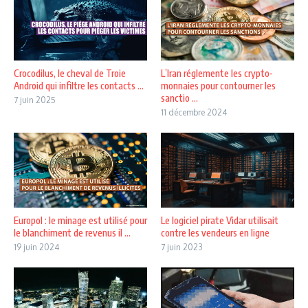
Crocodilus, le cheval de Troie
L’Iran réglemente les crypto-
Android qui infiltre les contacts ...
monnaies pour contourner les
sanctio ...
7 juin 2025
11 décembre 2024
Europol : le minage est utilisé pour
Le logiciel pirate Vidar utilisait
le blanchiment de revenus il ...
contre les vendeurs en ligne
19 juin 2024
7 juin 2023