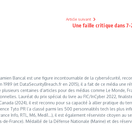
Article suivant
Une faille critique dans 7-
mien Bancal est une figure incontournable de la cybersécurité, reco
989 (et DataSecurityBreach.fr en 2015), il a fait de ce média une réf
 plusieurs centaines d’articles pour des médias comme Le Monde, Franc
nnelles. Lauréat du prix spécial du livre au FIC/InCyber 2022, finalis
anada (2024), il est reconnu pour sa capacité à allier pratique du t
nce Tyto PR l’a classé parmi les 500 personnalités tech les plus influ
France Info, RTL, M6, Medi1...), il est également réserviste citoyen au
s-de-France). Médaillé de la Défense Nationale (Marine) et des réserv