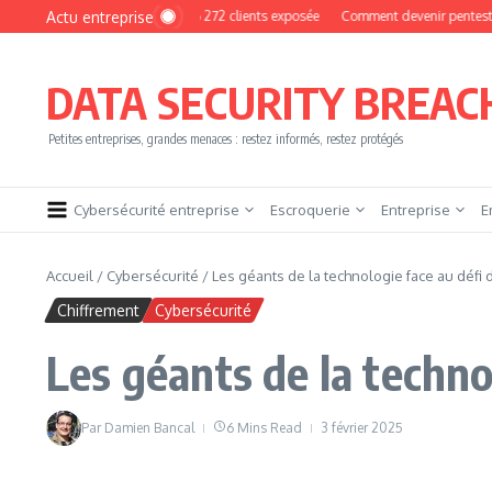
Aller au contenu
Actu entreprise
yPhoto : une base de 16 272 clients exposée
Comment devenir pentester sans br
DATA SECURITY BREAC
Petites entreprises, grandes menaces : restez informés, restez protégés
Cybersécurité entreprise
Escroquerie
Entreprise
E
Accueil
/
Cybersécurité
/
Les géants de la technologie face au défi
Chiffrement
Cybersécurité
Les géants de la techno
Par
Damien Bancal
6 Mins Read
3 février 2025