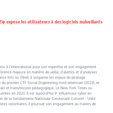
Zip expose les utilisateurs à des logiciels malveillants
nnu à l’international pour son expertise et son engagement
érence majeure en matière de veille, d’alertes et d’analyses
e Info ou 01net, il vulgarise les enjeux du piratage
te du premier CTF Social Engineering nord-américain (2023), et
errain et transmission pédagogique. Le New York Times ou
entes en 2023. Il est aujourd’hui 9ᵉ influenceur cyber en
 sein de la Gendarmerie Nationale (Lieutenant-Colonel - Unité
istes volontaires, il poursuit son engagement au travers de