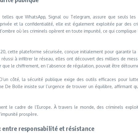
s telles que WhatsApp, Signal ou Telegram, assure que seuls les 
privée et la confidentialité, elle est également exploitée par des c
d’ombre où les criminels opèrent en toute impunité, ce qui complique l
0, cette plateforme sécurisée, conçue initialement pour garantir la 
ussi à infiltrer le réseau, elles ont découvert des milliers de message
ue le chiffrement, en l’absence de régulation, pouvait être détourné 
n côté, la sécurité publique exige des outils efficaces pour lutt
e De Bolle insiste sur l’urgence de trouver un équilibre, affirmant qu
t le cadre de l’Europe. À travers le monde, des criminels exploit
’impunité prospère.
 entre responsabilité et résistance