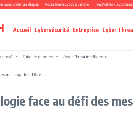
ûler les étapes
Accès firewall root à vendre !
YesWeHack automatise le pentes
H
Accueil
Cybersécurité
Entreprise
Cyber Threat
mployés
Fuite de données
Cyber Threat Intelligence
 des messageries chiffrées
logie face au défi des mes