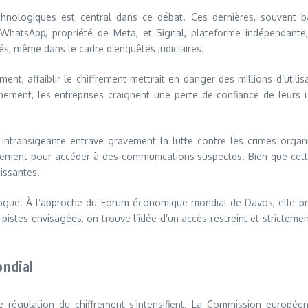
echnologiques est central dans ce débat. Ces dernières, souvent 
. WhatsApp, propriété de Meta, et Signal, plateforme indépendante,
, même dans le cadre d’enquêtes judiciaires.
ent, affaiblir le chiffrement mettrait en danger des millions d’util
ment, les entreprises craignent une perte de confiance de leurs ut
n intransigeante entrave gravement la lutte contre les crimes orga
frement pour accéder à des communications suspectes. Bien que cette 
issantes.
ogue. À l’approche du Forum économique mondial de Davos, elle pré
pistes envisagées, on trouve l’idée d’un accès restreint et strictem
ondial
 régulation du chiffrement s’intensifient. La Commission européen