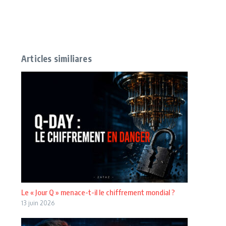
Articles similiares
Le « Jour Q » menace-t-il le chiffrement mondial ?
13 juin 2026