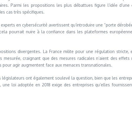
ires. Parmi les propositions les plus débattues figure l’idée d’un
es cas très spécifiques.
experts en cybersécurité avertissent qu’introduire une “porte dérobée”
 cela pourrait nuire à la confiance dans les plateformes européenne
itions divergentes. La France milite pour une régulation stricte, es
s mesurée, craignant que des mesures radicales n’aient des effets n
ns pour agir augmentent face aux menaces transnationales.
les législateurs ont également soulevé la question, bien que les entr
, une loi adoptée en 2018 exige des entreprises qu’elles fournissent