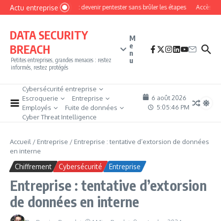
Aller au contenu
Actu entreprise
Comment devenir pentester sans brûler les étapes
Accès firewal
DATA SECURITY
M
e
BREACH
n
u
Petites entreprises, grandes menaces : restez
informés, restez protégés
Cybersécurité entreprise
6 août 2026
Escroquerie
Entreprise
5:05:48 PM
Employés
Fuite de données
Cyber Threat Intelligence
Accueil
/
Entreprise
/
Entreprise : tentative d’extorsion de données
en interne
Chiffrement
Cybersécurité
Entreprise
Entreprise : tentative d’extorsion
de données en interne