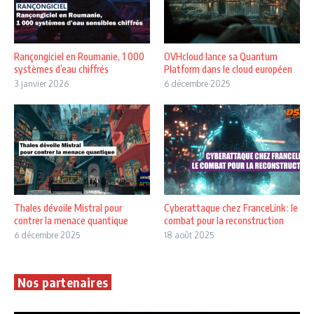
Rançongiciel en Roumanie, 1 000
OVHcloud lance sa Quantum
systèmes d’eau chiffrés
Platform dans le cloud européen
3 janvier 2026
6 décembre 2025
Thales dévoile Mistral pour
Cyberattaque chez FranceLink : le
contrer la menace quantique
combat pour la reconstruction
6 décembre 2025
18 août 2025
Nos partenaires