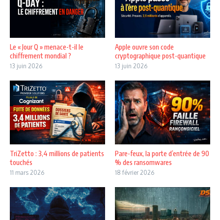
Le « Jour Q » menace-t-il le
Apple ouvre son code
chiffrement mondial ?
cryptographique post-quantique
13 juin 2026
13 juin 2026
TriZetto : 3,4 millions de patients
Pare-feux, la porte d’entrée de 90
touchés
% des ransomwares
11 mars 2026
18 février 2026