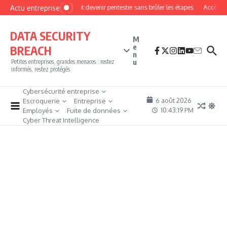
Aller au contenu
Actu entreprise
Comment devenir pentester sans brûler les étapes
Accès fire
DATA SECURITY
M
e
BREACH
n
u
Petites entreprises, grandes menaces : restez
informés, restez protégés
Cybersécurité entreprise
6 août 2026
Escroquerie
Entreprise
10:43:20 PM
Employés
Fuite de données
Cyber Threat Intelligence