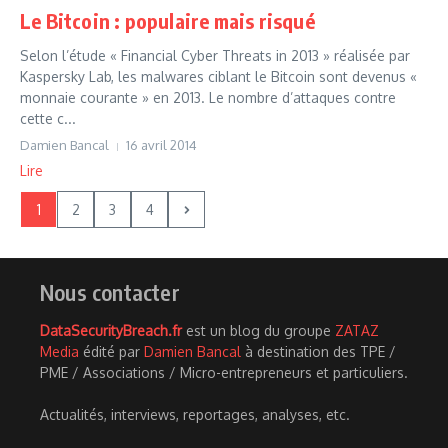
Le Bitcoin : populaire mais risqué
Selon l’étude « Financial Cyber Threats in 2013 » réalisée par
Kaspersky Lab, les malwares ciblant le Bitcoin sont devenus «
monnaie courante » en 2013. Le nombre d’attaques contre
cette c...
Damien Bancal
16 avril 2014
Lire
1
2
3
4
Nous contacter
DataSecurityBreach.fr
est un blog du groupe
ZATAZ
Media
édité par
Damien Bancal
à destination des TPE /
PME / Associations / Micro-entrepreneurs et particuliers.
Actualités, interviews, reportages, analyses, etc.