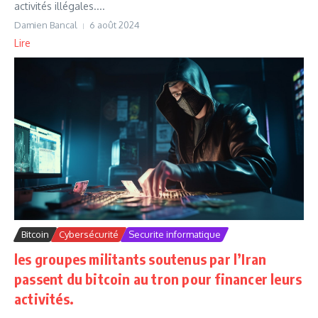
activités illégales....
Damien Bancal
6 août 2024
Lire
Bitcoin
Cybersécurité
Securite informatique
les groupes militants soutenus par l’Iran
passent du bitcoin au tron pour financer leurs
activités.