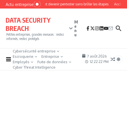
Aller au contenu
Actu entreprise
Comment devenir pentester sans brûler les étapes
Accès fire
DATA SECURITY
M
e
BREACH
n
u
Petites entreprises, grandes menaces : restez
informés, restez protégés
Cybersécurité entreprise
7 août 2026
Escroquerie
Entreprise
12:22:23 PM
Employés
Fuite de données
Cyber Threat Intelligence