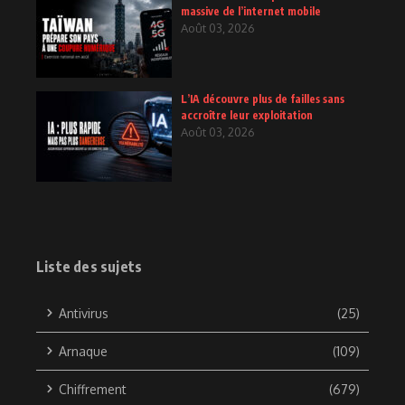
massive de l’internet mobile
Août 03, 2026
L’IA découvre plus de failles sans
accroître leur exploitation
Août 03, 2026
Liste des sujets
Antivirus
(25)
Arnaque
(109)
Chiffrement
(679)