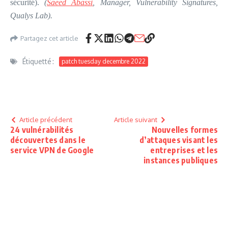
sécurité).
(
Saeed Abassi
, Manager, Vulnerability Signatures,
Qualys Lab).
Partagez cet article
Étiquetté :
patch tuesday decembre 2022
Article précédent
Article suivant
24 vulnérabilités
Nouvelles formes
découvertes dans le
d’attaques visant les
service VPN de Google
entreprises et les
instances publiques