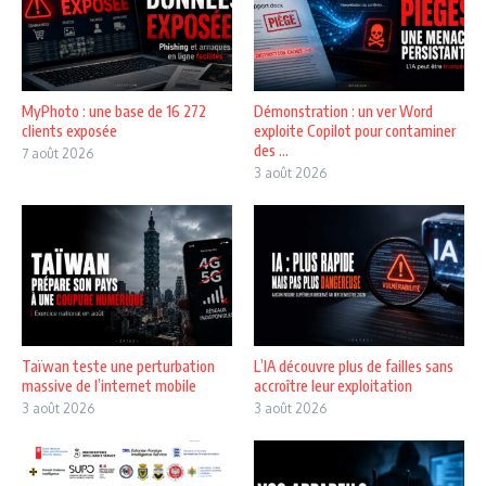
MyPhoto : une base de 16 272
Démonstration : un ver Word
clients exposée
exploite Copilot pour contaminer
des ...
7 août 2026
3 août 2026
Taïwan teste une perturbation
L’IA découvre plus de failles sans
massive de l’internet mobile
accroître leur exploitation
3 août 2026
3 août 2026