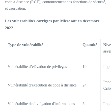
code à distance (RCE), contournement des fonctions de sécurité,
et usurpation.
Les vulnérabilités corrigées par Microsoft en décembre
2022
Type de vulnérabilité
Quantité
Niv
sévé
Vulnérabilité d’élévation de privilèges
19
Impo
Impo
Vulnérabilité d’exécution de code à distance
24
Criti
Vulnérabilité de divulgation d’informations
3
Impo