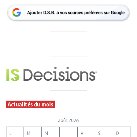
Actualités du mois
août 2026
L
M
M
J
V
S
D