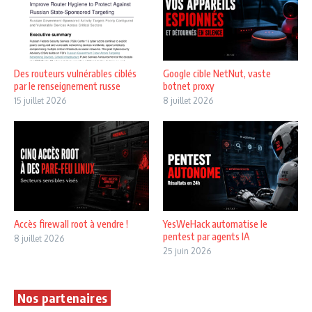
Des routeurs vulnérables ciblés
Google cible NetNut, vaste
par le renseignement russe
botnet proxy
15 juillet 2026
8 juillet 2026
Accès firewall root à vendre !
YesWeHack automatise le
pentest par agents IA
8 juillet 2026
25 juin 2026
Nos partenaires