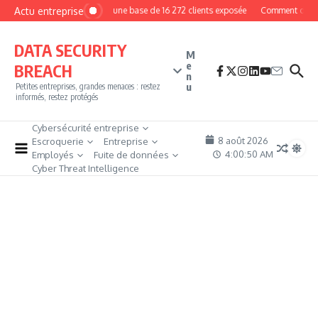
Aller au contenu
Actu entreprise
MyPhoto : une base de 16 272 clients exposée
Comment devenir p
DATA SECURITY
M
e
BREACH
n
u
Petites entreprises, grandes menaces : restez
informés, restez protégés
Cybersécurité entreprise
8 août 2026
Escroquerie
Entreprise
4:00:52 AM
Employés
Fuite de données
Cyber Threat Intelligence