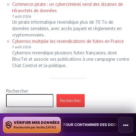
Commerce pirate : un cybercriminel vend des dizaines de
téraoctets de données
7 août 2026
Un pirate informatique revendique plus de 70 To de
données sensibles, avec accès payant et règlements en
cryptomonnaies.
Cybernox multiplie les revendications de fuites en France
7 août 2026
Cybernox revendique plusieurs fuites françaises, dont
BlocTel et associe ses publications à une campagne contre
Chat Control et la politique.
Rechercher
Rechercher
VÉRIFIER MES DONNÉES
•••
PILOT POUR CONTAMINER DES DOCUMENTS
•
TAÏWAN TESTE UNE PE
Recherche par Veille ZATAZ
Réseaux sociaux