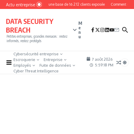
Aller au contenu
Actu entreprise
MyPhoto : une base de 16 272 clients exposée
Comment devenir 
DATA SECURITY
M
e
BREACH
n
u
Petites entreprises, grandes menaces : restez
informés, restez protégés
Cybersécurité entreprise
7 août 2026
Escroquerie
Entreprise
5:59:19 PM
Employés
Fuite de données
Cyber Threat Intelligence