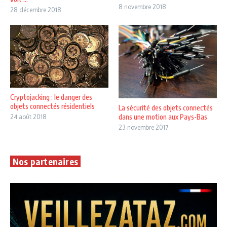
8 novembre 2018
28 décembre 2018
Cryptojacking : le danger des
objets connectés résidentiels
La sécurité des objets connectés
dans une motion aux Pays-Bas
24 août 2018
23 novembre 2017
Nos partenaires