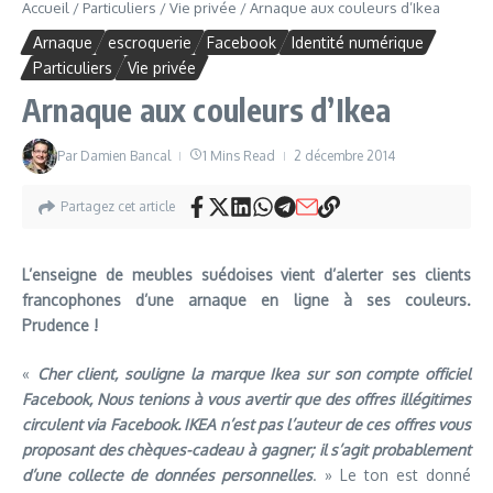
Accueil
/
Particuliers
/
Vie privée
/
Arnaque aux couleurs d’Ikea
Arnaque
escroquerie
Facebook
Identité numérique
Particuliers
Vie privée
Arnaque aux couleurs d’Ikea
Par
Damien Bancal
1 Mins Read
2 décembre 2014
Partagez cet article
L’enseigne de meubles suédoises vient d’alerter ses clients
francophones d’une arnaque en ligne à ses couleurs.
Prudence !
«
Cher client, souligne la marque Ikea sur son compte officiel
Facebook, Nous tenions à vous avertir que des offres illégitimes
circulent via Facebook. IKEA n’est pas l’auteur de ces offres vous
proposant des chèques-cadeau à gagner; il s’agit probablement
d’une collecte de données personnelles
. » Le ton est donné