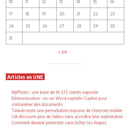
10
11
12
13
14
15
16
17
18
19
20
21
22
23
24
25
26
27
28
29
30
31
« Juil
Articles en UNE
MyPhoto : une base de 16 272 clients exposée
Démonstration : un ver Word exploite Copilot pour
contaminer des documents
Taïwan teste une perturbation massive de l’internet mobile
L’IA découvre plus de failles sans accroître leur exploitation
Comment devenir pentester sans brûler les étapes