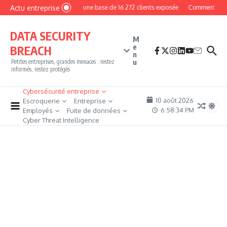
Aller au contenu
Actu entreprise
MyPhoto : une base de 16 272 clients exposée
Comment devenir 
DATA SECURITY
M
e
BREACH
n
u
Petites entreprises, grandes menaces : restez
informés, restez protégés
Cybersécurité entreprise
10 août 2026
Escroquerie
Entreprise
6:58:35 PM
Employés
Fuite de données
Cyber Threat Intelligence