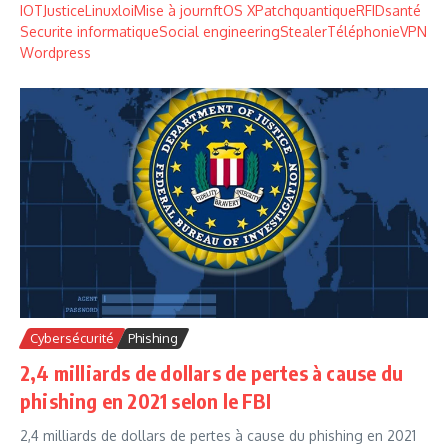
IOT
Justice
Linux
loi
Mise à jour
nft
OS X
Patch
quantique
RFID
santé
Securite informatique
Social engineering
Stealer
Téléphonie
VPN
Wordpress
Cybersécurité
Phishing
2,4 milliards de dollars de pertes à cause du
phishing en 2021 selon le FBI
2,4 milliards de dollars de pertes à cause du phishing en 2021