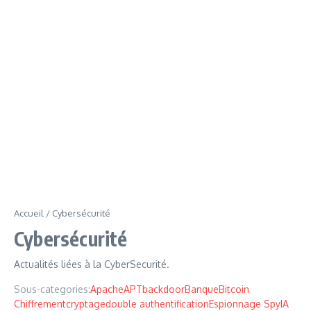
Accueil
/
Cybersécurité
Cybersécurité
Actualités liées à la CyberSecurité.
Sous-categories:
Apache
APT
backdoor
Banque
Bitcoin
Chiffrement
cryptage
double authentification
Espionnage Spy
IA