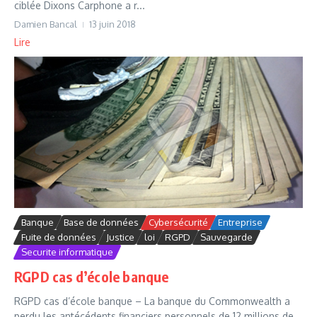
ciblée Dixons Carphone a r...
Damien Bancal
13 juin 2018
Lire
Banque
Base de données
Cybersécurité
Entreprise
Fuite de données
Justice
loi
RGPD
Sauvegarde
Securite informatique
RGPD cas d’école banque
RGPD cas d’école banque – La banque du Commonwealth a
perdu les antécédents financiers personnels de 12 millions de