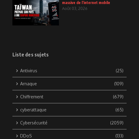
massive de l’internet mobile
Août 03, 2026
Liste des sujets
Antivirus
(25)
Arnaque
(109)
Chiffrement
(679)
cyberattaque
(65)
Cybersécurité
(2059)
DDoS
(133)