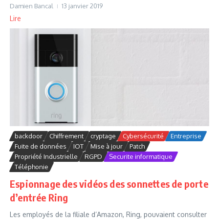
Damien Bancal
13 janvier 2019
Lire
backdoor
Chiffrement
cryptage
Cybersécurité
Entreprise
Fuite de données
IOT
Mise à jour
Patch
Propriété Industrielle
RGPD
Securite informatique
Téléphonie
Espionnage des vidéos des sonnettes de porte
d’entrée Ring
Les employés de la filiale d’Amazon, Ring, pouvaient consulter