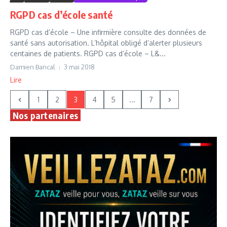
RGPD cas d’école santé
RGPD cas d’école – Une infirmière consulte des données de
santé sans autorisation. L’hôpital obligé d’alerter plusieurs
centaines de patients. RGPD cas d’école – L&...
Damien Bancal
3 mai 2018
Lire
1
2
3
4
5
...
7
Nos partenaires