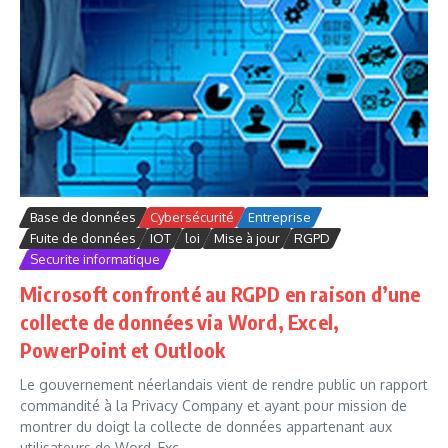
Base de données
Cybersécurité
Entreprise
Fuite de données
IOT
loi
Mise à jour
RGPD
Securite informatique
Microsoft confronté au RGPD en raison d’une
collecte de données via Word, Excel,
PowerPoint et Outlook
Le gouvernement néerlandais vient de rendre public un rapport
commandité à la Privacy Company et ayant pour mission de
montrer du doigt la collecte de données appartenant aux
utilisateurs de Word, Exc...