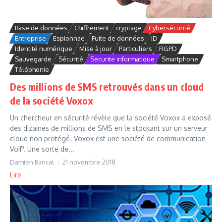
Base de données
Chiffrement
cryptage
Cybersécurité
Entreprise
Espionnae
Fuite de données
ID
Identité numérique
Mise à jour
Particuliers
RGPD
Sauvegarde
Sécurité
Securite informatique
Smartphone
Téléphonie
Des millions de SMS retrouvés dans un cloud
de la société Voxox
Un chercheur en sécurité révèle que la société Voxox a exposé
des dizaines de millions de SMS en le stockant sur un serveur
cloud non protégé. Voxox est une société de communication
VoIP. Une sorte de...
Damien Bancal
21 novembre 2018
Lire