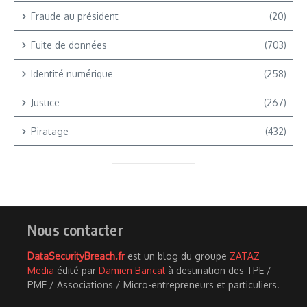
Fraude au président
(20)
Fuite de données
(703)
Identité numérique
(258)
Justice
(267)
Piratage
(432)
Nous contacter
DataSecurityBreach.fr
est un blog du groupe
ZATAZ
Media
édité par
Damien Bancal
à destination des TPE /
PME / Associations / Micro-entrepreneurs et particuliers.