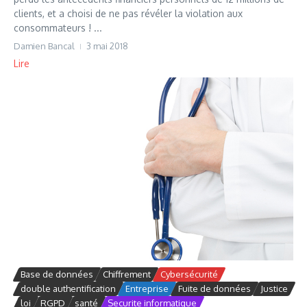
clients, et a choisi de ne pas révéler la violation aux
consommateurs ! ...
Damien Bancal
3 mai 2018
Lire
Base de données
Chiffrement
Cybersécurité
double authentification
Entreprise
Fuite de données
Justice
loi
RGPD
santé
Securite informatique