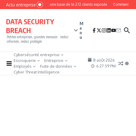
Aller au contenu
Actu entreprise
MyPhoto : une base de 16 272 clients exposée
Comment devenir 
DATA SECURITY
M
e
BREACH
n
u
Petites entreprises, grandes menaces : restez
informés, restez protégés
Cybersécurité entreprise
8 août 2026
Escroquerie
Entreprise
6:28:00 PM
Employés
Fuite de données
Cyber Threat Intelligence