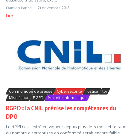
Damien Bancal
21 novembre 2018
Lire
Communiqué de presse
Cybersécurité
Justice
loi
Mise à jour
RGPD
Securite informatique
RGPD : la CNIL précise les compétences du
DPO
Le RGPD est entré en vigueur depuis plus de 5 mois et le ratio
du nombre d’entreprises en conformité serait encore faible