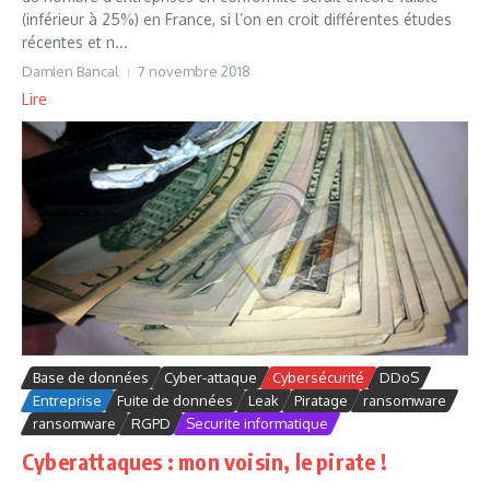
(inférieur à 25%) en France, si l’on en croit différentes études
récentes et n...
Damien Bancal
7 novembre 2018
Lire
Base de données
Cyber-attaque
Cybersécurité
DDoS
Entreprise
Fuite de données
Leak
Piratage
ransomware
ransomware
RGPD
Securite informatique
Cyberattaques : mon voisin, le pirate !