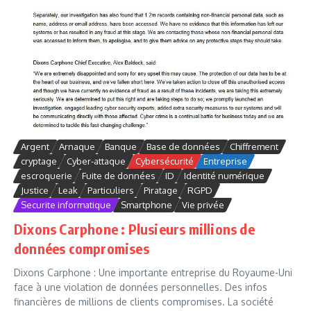
Argent
Arnaque
Banque
Base de données
Chiffrement
cryptage
Cyber-attaque
Cybersécurité
Entreprise
escroquerie
Fuite de données
ID
Identité numérique
Justice
Leak
Particuliers
Piratage
RGPD
Securite informatique
Smartphone
Vie privée
Dixons Carphone : Plusieurs millions de
données compromises
Dixons Carphone : Une importante entreprise du Royaume-Uni
face à une violation de données personnelles. Des infos
financières de millions de clients compromises. La société