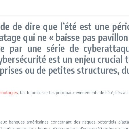
de de dire que l’été est une pér
atage qui ne « baisse pas pavillon 
 par une série de cyberattaque
ybersécurité est un enjeu crucial 
prises ou de petites structures, d
hnologies
, fait le point sur les principaux évènements de l’été, liés à
 aux banques américaines concernant des risques potentiels d’attaq
 11 août dernier. Le « butin », d’un montant d’environ 10 millions d’eur