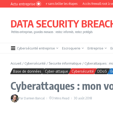
Aller au contenu
Actu entreprise
omment devenir pentester sans brûler les étapes
Accès firewall root à vendre !
DATA SECURITY BREAC
Petites entreprises, grandes menaces : restez informés, restez protégés
Cybersécurité entreprise
Escroquerie
Entreprise
E
Accueil
/
Cybersécurité
/
Securite informatique
/
Cyberattaques : mon
Base de données
Cyber-attaque
Cybersécurité
DDoS
E
Cyberattaques : mon vois
Par
Damien Bancal
3 Mins Read
30 août 2018