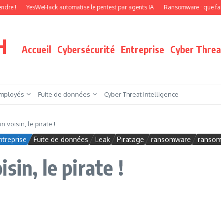
YesWeHack automatise le pentest par agents IA
Ransomware : que faire quand v
H
Accueil
Cybersécurité
Entreprise
Cyber Threat
mployés
Fuite de données
Cyber Threat Intelligence
 voisin, le pirate !
ntreprise
Fuite de données
Leak
Piratage
ransomware
ranso
in, le pirate !