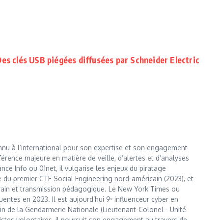
Des clés USB piégées diffusées par Schneider Electric
nnu à l’international pour son expertise et son engagement
érence majeure en matière de veille, d’alertes et d’analyses
e Info ou 01net, il vulgarise les enjeux du piratage
te du premier CTF Social Engineering nord-américain (2023), et
errain et transmission pédagogique. Le New York Times ou
entes en 2023. Il est aujourd’hui 9ᵉ influenceur cyber en
 sein de la Gendarmerie Nationale (Lieutenant-Colonel - Unité
istes volontaires, il poursuit son engagement au travers de