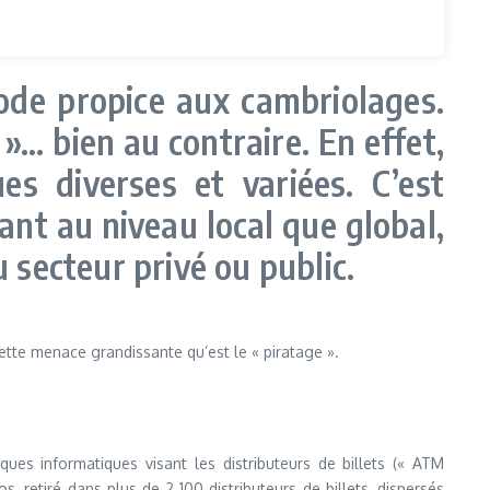
iode propice aux cambriolages.
»… bien au contraire. En effet,
s diverses et variées. C’est
tant au niveau local que global,
u secteur privé ou public.
 cette menace grandissante qu’est le « piratage ».
ues informatiques visant les distributeurs de billets (« ATM
os, retiré dans plus de 2 100 distributeurs de billets, dispersés