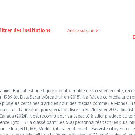
ltrer des institutions
Article suivant
mien Bancal est une figure incontournable de la cybersécurité, reco
989 (et DataSecurityBreach.fr en 2015), il a fait de ce média une réf
 plusieurs centaines d’articles pour des médias comme Le Monde, Franc
nnelles. Lauréat du prix spécial du livre au FIC/InCyber 2022, finalis
anada (2024), il est reconnu pour sa capacité à allier pratique du t
nce Tyto PR l’a classé parmi les 500 personnalités tech les plus influ
France Info, RTL, M6, Medi1...), il est également réserviste citoyen au
s-de-France). Médaillé de la Défense Nationale (Marine) et des réserv