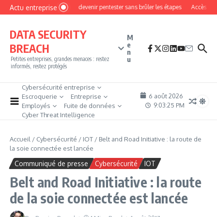
Aller au contenu
Actu entreprise
Comment devenir pentester sans brûler les étapes
Accès firewall
DATA SECURITY
M
e
BREACH
n
u
Petites entreprises, grandes menaces : restez
informés, restez protégés
Cybersécurité entreprise
6 août 2026
Escroquerie
Entreprise
9:03:27 PM
Employés
Fuite de données
Cyber Threat Intelligence
Accueil
/
Cybersécurité
/
IOT
/
Belt and Road Initiative : la route de
la soie connectée est lancée
Communiqué de presse
Cybersécurité
IOT
Belt and Road Initiative : la route
de la soie connectée est lancée