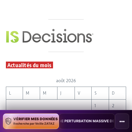
Actualités du mois
août 2026
L
M
M
J
V
S
D
1
2
3
4
5
6
7
8
9
VÉRIFIER MES DONNÉES
•••
NE PERTURBATION MASSIVE DE L’INTERNET MOBILE
•
L’IA DÉCOUVR
Recherche par Veille ZATAZ
10
11
12
13
14
15
16