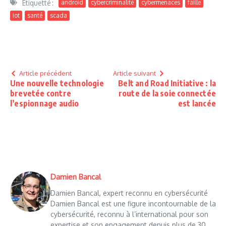
Étiquetté :
android
cybercriminalité
cybermenaces
faille
iot
santé
scada
Article précédent
Article suivant
Une nouvelle technologie
Belt and Road Initiative : la
brevetée contre
route de la soie connectée
l’espionnage audio
est lancée
Damien Bancal
Damien Bancal, expert reconnu en cybersécurité
Damien Bancal est une figure incontournable de la
cybersécurité, reconnu à l’international pour son
expertise et son engagement depuis plus de 30