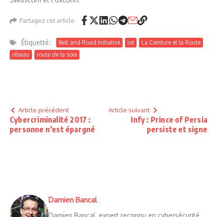
Partagez cet article
Étiquetté :
Belt and Road Initiative
iot
La Ceinture et la Route
réseau
route de la soie
Article précédent
Article suivant
Cybercriminalité 2017 :
Infy : Prince of Persia
personne n’est épargné
persiste et signe
Damien Bancal
Damien Bancal, expert reconnu en cybersécurité