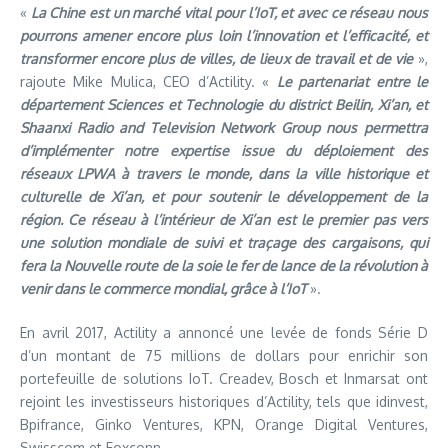
«
La Chine est un marché vital pour l’IoT, et avec ce réseau nous
pourrons amener encore plus loin l’innovation et l’efficacité, et
transformer encore plus de villes, de lieux de travail et de vie
»,
rajoute Mike Mulica, CEO d’Actility. «
Le partenariat entre le
département Sciences et Technologie du district Beilin, Xi’an, et
Shaanxi Radio and Television Network Group nous permettra
d’implémenter notre expertise issue du déploiement des
réseaux LPWA à travers le monde, dans la ville historique et
culturelle de Xi’an, et pour soutenir le développement de la
région. Ce réseau à l’intérieur de Xi’an est le premier pas vers
une solution mondiale de suivi et traçage des cargaisons, qui
fera la Nouvelle route de la soie le fer de lance de la révolution à
venir dans le commerce mondial, grâce à l’IoT
».
En avril 2017, Actility a annoncé une levée de fonds Série D
d’un montant de 75 millions de dollars pour enrichir son
portefeuille de solutions IoT. Creadev, Bosch et Inmarsat ont
rejoint les investisseurs historiques d’Actility, tels que idinvest,
Bpifrance, Ginko Ventures, KPN, Orange Digital Ventures,
Swisscom et Foxconn.