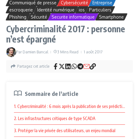
Communiqué de presse
Cybersécurité
Entreprise
escroquerie
Identité numérique
ios
Particuliers
Phishing
Sécurité
Securite informatique
Smartphone
Cybercriminalité 2017 : personne
n’est épargné
Par
Damien Bancal
3 Mins Read
1 août 2017
Partagez cet article
Sommaire de l'article
1. Cybercriminalité : 6 mois après la publication de ses prédictions pour
2. Les infrastructures critiques de type SCADA
3. Protéger la vie privée des utilisateurs, un enjeu mondial