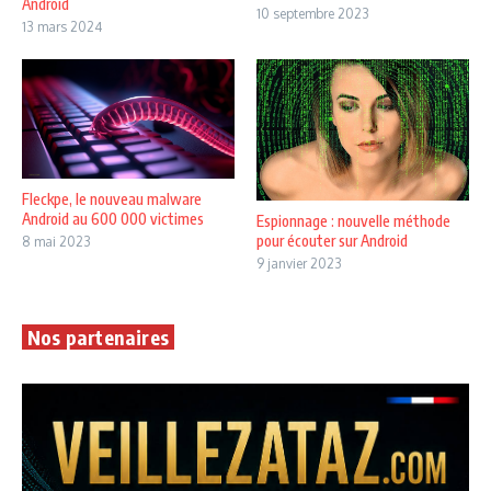
Android
10 septembre 2023
13 mars 2024
Fleckpe, le nouveau malware
Android au 600 000 victimes
Espionnage : nouvelle méthode
pour écouter sur Android
8 mai 2023
9 janvier 2023
Nos partenaires