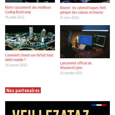
Notre classement des meilleurs
Bourse : les cyberattaques font
Coding Bootcamp
grimper des valeurs en bourse
19 juillet 2022
10 mars 2022
Comment choisir son forfait haut
débit mobile ?
Lancement officiel de
30 janvier 2022
Women4Cyber
25 octobre 2021
Nos partenaires