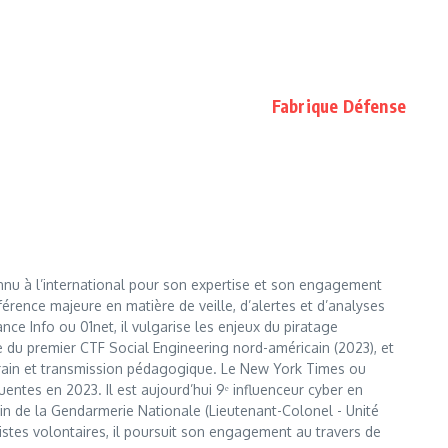
Fabrique Défense
nnu à l’international pour son expertise et son engagement
érence majeure en matière de veille, d’alertes et d’analyses
e Info ou 01net, il vulgarise les enjeux du piratage
te du premier CTF Social Engineering nord-américain (2023), et
errain et transmission pédagogique. Le New York Times ou
entes en 2023. Il est aujourd’hui 9ᵉ influenceur cyber en
 sein de la Gendarmerie Nationale (Lieutenant-Colonel - Unité
istes volontaires, il poursuit son engagement au travers de