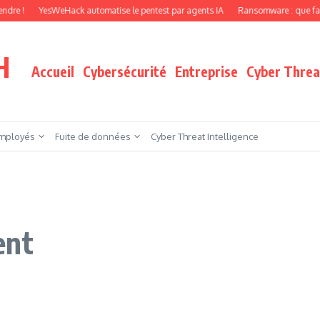
YesWeHack automatise le pentest par agents IA
Ransomware : que faire quand vo
H
Accueil
Cybersécurité
Entreprise
Cyber Threat
mployés
Fuite de données
Cyber Threat Intelligence
ent