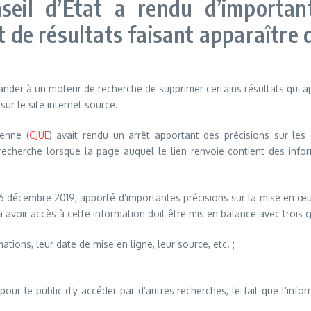
eil d’État a rendu d’important
e résultats faisant apparaître d
er à un moteur de recherche de supprimer certains résultats qui app
sur le site internet source.
enne (
CJUE
) avait rendu un arrêt apportant des précisions sur les
recherche lorsque la page auquel le lien renvoie contient des infor
.
le 6 décembre 2019, apporté d’importantes précisions sur la mise en œ
avoir accès à cette information doit être mis en balance avec trois g
tions, leur date de mise en ligne, leur source, etc. ;
é pour le public d’y accéder par d’autres recherches, le fait que l’i