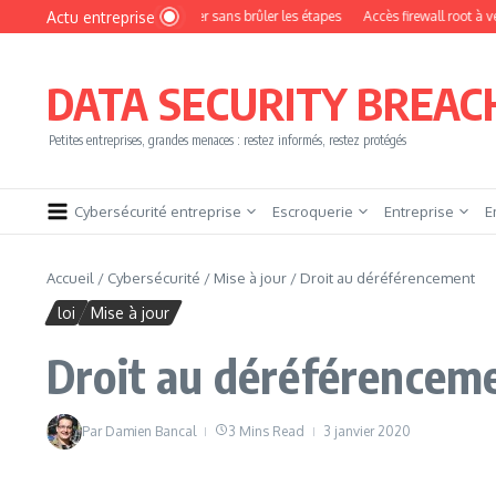
Aller au contenu
Actu entreprise
mment devenir pentester sans brûler les étapes
Accès firewall root à vendre !
DATA SECURITY BREAC
Petites entreprises, grandes menaces : restez informés, restez protégés
Cybersécurité entreprise
Escroquerie
Entreprise
E
Accueil
/
Cybersécurité
/
Mise à jour
/
Droit au déréférencement
loi
Mise à jour
Droit au déréférencem
Par
Damien Bancal
3 Mins Read
3 janvier 2020