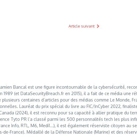
Article suivant
mien Bancal est une figure incontournable de la cybersécurité, reco
989 (et DataSecurityBreach.fr en 2015), il a fait de ce média une réf
 plusieurs centaines d’articles pour des médias comme Le Monde, Franc
nnelles. Lauréat du prix spécial du livre au FIC/InCyber 2022, finalis
anada (2024), il est reconnu pour sa capacité à allier pratique du t
nce Tyto PR l’a classé parmi les 500 personnalités tech les plus influ
France Info, RTL, M6, Medi1...), il est également réserviste citoyen au
s-de-France). Médaillé de la Défense Nationale (Marine) et des réserv