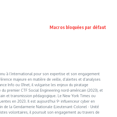
Macros bloquées par défaut
nnu à l’international pour son expertise et son engagement
érence majeure en matière de veille, d’alertes et d’analyses
e Info ou 01net, il vulgarise les enjeux du piratage
te du premier CTF Social Engineering nord-américain (2023), et
errain et transmission pédagogique. Le New York Times ou
entes en 2023. Il est aujourd’hui 9ᵉ influenceur cyber en
 sein de la Gendarmerie Nationale (Lieutenant-Colonel - Unité
istes volontaires, il poursuit son engagement au travers de