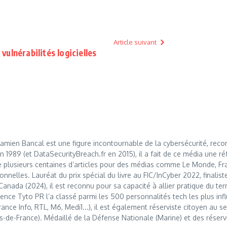
Article suivant
ulnérabilités logicielles
mien Bancal est une figure incontournable de la cybersécurité, reco
989 (et DataSecurityBreach.fr en 2015), il a fait de ce média une réf
 plusieurs centaines d’articles pour des médias comme Le Monde, Franc
nnelles. Lauréat du prix spécial du livre au FIC/InCyber 2022, finalis
anada (2024), il est reconnu pour sa capacité à allier pratique du t
nce Tyto PR l’a classé parmi les 500 personnalités tech les plus influ
France Info, RTL, M6, Medi1...), il est également réserviste citoyen au
s-de-France). Médaillé de la Défense Nationale (Marine) et des réserv