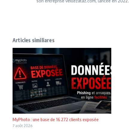
son entreprise veillezataz.com, lancée en 2022.
Articles similiares
MyPhoto : une base de 16 272 clients exposée
7 août 2026