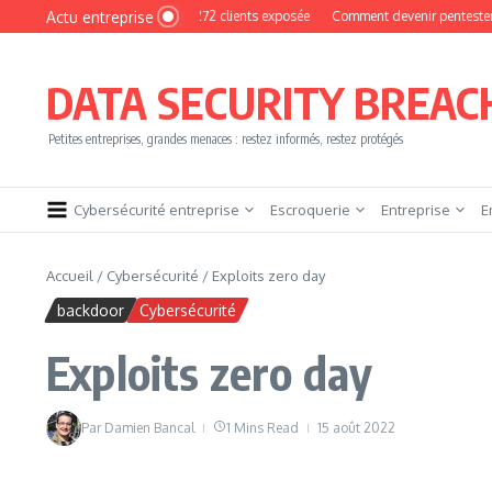
Aller au contenu
Actu entreprise
Photo : une base de 16 272 clients exposée
Comment devenir pentester sans brû
DATA SECURITY BREAC
Petites entreprises, grandes menaces : restez informés, restez protégés
Cybersécurité entreprise
Escroquerie
Entreprise
E
Accueil
/
Cybersécurité
/
Exploits zero day
backdoor
Cybersécurité
Exploits zero day
Par
Damien Bancal
1 Mins Read
15 août 2022