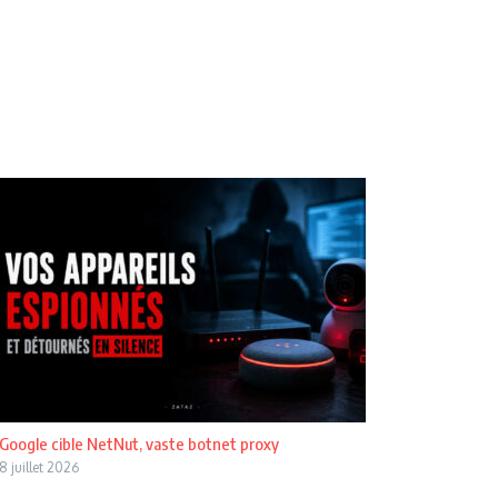
Google cible NetNut, vaste botnet proxy
8 juillet 2026