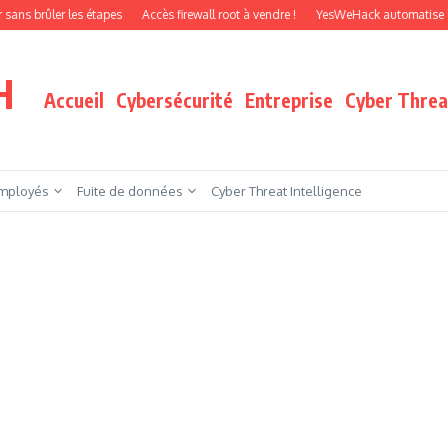
ler les étapes
Accès firewall root à vendre !
YesWeHack automatise le pentest
H
Accueil
Cybersécurité
Entreprise
Cyber Threat
mployés
Fuite de données
Cyber Threat Intelligence