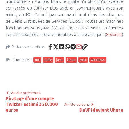
transforme en zombie. Bilan, le pirate n’a plus qu’à revendre
son accès ou l’utiliser plus tard, en communiquant avec son
robot, via IRC. Ce bot java sert avant tout dans des attaques
de Dénis Distribuées de Services (DDoS). Toutes les machines
fonctionnant sous Java 7.21, ainsi que les versions antérieures
sont susceptibles d’être vulnérables à cette attaque. (
Securlist
)
Partagez cet article
Étiquetté :
bot
faille
java
Linux
mac
windows
Article précédent
Piratage d’une compte
Twitter estimé à 50.000
Article suivant
euros
DaVFI devient Uhuru