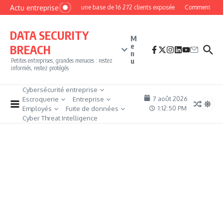
Aller au contenu
Actu entreprise
MyPhoto : une base de 16 272 clients exposée
Comment devenir
DATA SECURITY
M
e
BREACH
n
u
Petites entreprises, grandes menaces : restez
informés, restez protégés
Cybersécurité entreprise
7 août 2026
Escroquerie
Entreprise
1:12:51 PM
Employés
Fuite de données
Cyber Threat Intelligence