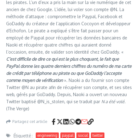
les pirates. L’un d’eux a pris la main sur la vie numérique de cet
ancien de chez Google. L’idée, lui voler son compte @N. La
méthode d’attaque : compromettre le Paypal, Facebook et
GoDaddy du créateur de l’application Cocoyon et développeur
d’Echofon. Le pirate a expliqué s’être fait passer pour un
employé de Paypal pour récupérer les données bancaires de
Naoki et récupérer quatre chiffres qui auraient donné
l’occasion, ensuite, de valider son identité chez GoDaddy. «
C’est difficile de dire ce qui est le plus choquant, le fait que
PayPal donne les quatre derniers chiffres du numéro de ma carte
de crédit par téléphone au pirate ou que GoDaddy l’accepte
comme moyen de vérification
». Naoki a du fournir son compte
Twitter @N au pirate afin de récupérer son compte, et ses sites
web, gérés par GoDaddy. Depuis, Naoki a ouvert un nouveau
Twitter baptisé @N_is_stolen, qui se traduit par
N a été volé
.
(The Verge)
Partagez cet article
Étiquetté :
engineering
paypal
social
twitter