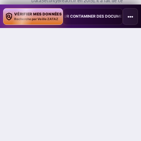
DataSecurityBreach.fr en 2015), il a fait de ce
média une référence majeure en matière de veille,
d’alertes et d’analyses sur les cybermenaces.
VÉRIFIER MES DONNÉES
•••
E COPILOT POUR CONTAMINER DES DOCUMENTS
•
TAÏWAN TESTE UN
Recherche par Veille ZATAZ
Auteur de 17 ouvrages et de plusieurs centaines
d’articles pour des médias comme Le Monde,
France Info ou 01net, il vulgarise les enjeux du
piratage informatique et de la protection des
données personnelles. Lauréat du prix spécial du
livre au FIC/InCyber 2022, finaliste du premier CTF
Social Engineering nord-américain (2023), et
vainqueur du CTF Social Engineering du HackFest
Canada (2024), il est reconnu pour sa capacité à
allier pratique du terrain et transmission
pédagogique. Le New York Times ou encore Le
Big Data ont salué son parcours, et l’agence Tyto
PR l’a classé parmi les 500 personnalités tech les
plus influentes en 2023. Il est aujourd’hui 9ᵉ
influenceur cyber en Europe. Chroniqueur à la
radio et à la télévision (France Info, RTL, M6,
Medi1...), il est également réserviste citoyen au
sein de la Gendarmerie Nationale (Lieutenant-
Colonel - Unité Nationale Cyber) et de l'Éducation