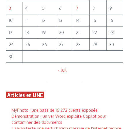
3
4
5
6
7
8
9
10
11
12
13
14
15
16
17
18
19
20
21
22
23
24
25
26
27
28
29
30
31
« Juil
Articles en UNE
MyPhoto : une base de 16 272 clients exposée
Démonstration : un ver Word exploite Copilot pour
contaminer des documents
Taïwan teste une perturbation massive de l’internet mobile