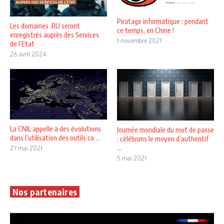
Piratage informatique : pendant
Les domaines .RU seront
ce temps, en Chine !
enregistrés auprès des Services
1 novembre 2021
de l’Etat
26 avril 2024
La CNIL appelle à des évolutions
Journée mondiale du mot de passe
dans l’utilisation des outils co ...
: célébrons le moyen d’authentif
...
27 mai 2021
5 mai 2021
Nos partenaires