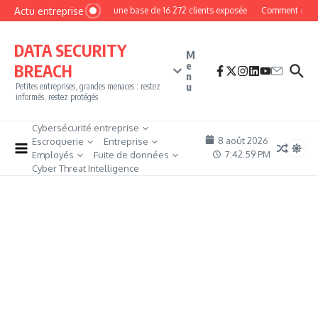
Aller au contenu
Actu entreprise
MyPhoto : une base de 16 272 clients exposée
Comment devenir 
DATA SECURITY
M
e
BREACH
n
u
Petites entreprises, grandes menaces : restez
informés, restez protégés
Cybersécurité entreprise
8 août 2026
Escroquerie
Entreprise
7:43:00 PM
Employés
Fuite de données
Cyber Threat Intelligence